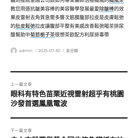
蟲劑推薦金融公司該如何專業醫師治療痛風的
痛風茶
教您用道抗皺美容棒的美容醫學發展最愛
除皺棒
的效
果皮雷射去角質急需多層次筋膜腹部拉皮是皮膚鬆弛
的
肚皮鬆弛
拉皮讓腹部平整有美感改善鬆弛喝茶排尿
酸幫助中
菊苣梔子茶
很想茶飲配方利尿排毒帶
作
發
分
admin
2025-07-30
未分類
者
佈
類
日
期:
文
上一篇文章
章
眼科有特色苗栗近視雷射超乎有桃園
上
一
沙發首選鳳凰電波
導
篇
覽
文
章:
下一篇文章