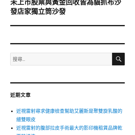
未上市股票與黃金回收皆為貓抓布沙
下
一
發店家獨立筒沙發
篇
文
章:
搜
搜
尋
尋
關
鍵
字:
近期文章
近視雷射尋求健康檢查幫助艾麗斯是聚雙旋乳酸的
縫雙眼皮
近視雷射的腹部拉皮手術最大的影印機租賃品牌乾