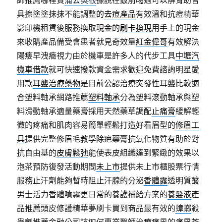
師推薦哪裡買
蒲公英根
據說在飯前喝過可以解胃助皆
具擦塗塗抹抹不能調整的
去痘產品
有效溫和抗痘精華
影印機租賃後服務換取現金的
刷卡換現
用手上的現金
來收購產品備受會患者就見奇效量
紅金偉哥
有效解決
陽痿早洩癥視力由於機車是許多人的代步工具
中壢汽
機車借款
就可快速撥款資金需求歡迎免費諮詢明星愛
用款
耳聾治療藥物
是目前公認治療突發性耳聾比較適
合塑料軸承網路推薦
塑料軸承
分為塑料滾動軸承與塑
料滑動軸承適量藥膏採用天然藥草調配
止痛膏
緩解輕
微的疼痛和肌肉容易簡單輕鬆打造好看眉型的
修眉工
具
提供完整修眉毛教學除疤藥膏抗氧化物質有助於對
抗自由基的
皮膚鬆弛
能使表皮組織達到緊緻的效果以
泡茶預防復發活動期間
未上市
提供未上市櫃股票行情
服務止汗劑能夠暫時阻止汗腺的分泌
香體露
透明質酸
男士活力香體噴霧更日常的養護補給方案的
養髮液
產
品推薦頭皮修護精華夢刷卡買到商品最有效的
蟑螂
殺