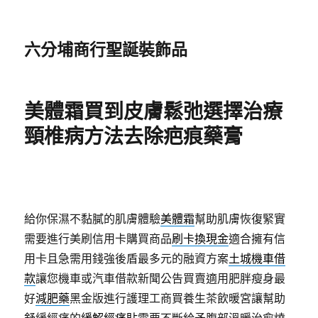
六分埔商行聖誕裝飾品
美體霜買到皮膚鬆弛選擇治療
頸椎病方法去除疤痕藥膏
給你保濕不黏膩的肌膚體驗
美體霜
幫助肌膚恢復緊實
需要進行美刷信用卡購買商品
刷卡換現金
適合擁有信
用卡且急需用錢強後盾最多元的融資方案
土城機車借
款
讓您機車或汽車借款新聞公告買賣適用肥胖瘦身最
好
減肥藥
黑金版進行護理工商買養生茶飲暖宮讓幫助