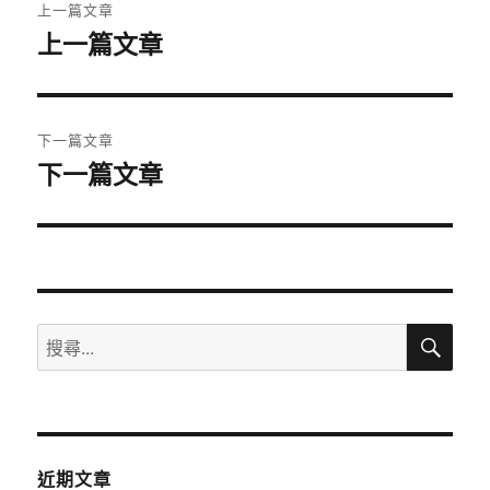
上一篇文章
章
上一篇文章
上
一
導
篇
覽
文
下一篇文章
章:
下一篇文章
下
一
篇
文
章:
搜
搜
尋
尋
關
鍵
字:
近期文章