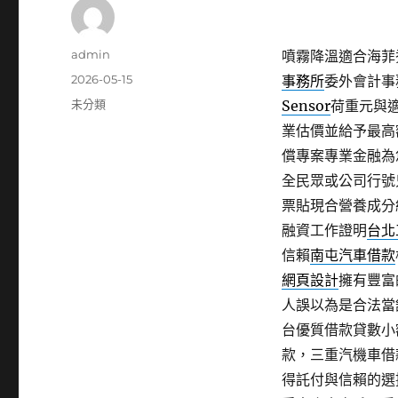
作
admin
噴霧降溫適合海菲秀c
者
發
2026-05-15
事務所
委外會計事
佈
分
未分類
Sensor
荷重元與
日
類
業估價並給予最高
期:
償專案專業金融為
全民眾或公司行號
票貼現合營養成分
融資工作證明
台北
信賴
南屯汽車借款
網頁設計
擁有豐富
人誤以為是合法當
台優質借款貸數小
款，三重汽機車借
得託付與信賴的選