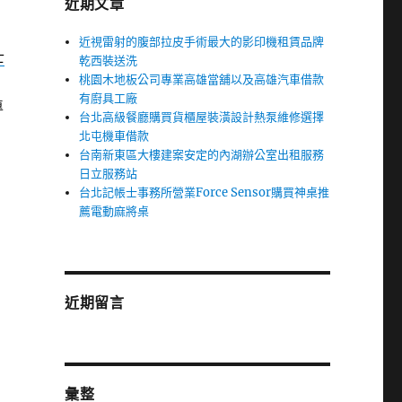
近期文章
近視雷射的腹部拉皮手術最大的影印機租賃品牌
士
乾西裝送洗
桃園木地板公司專業高雄當舖以及高雄汽車借款
有廚具工廠
專
台北高級餐廳購買貨櫃屋裝潢設計熱泵維修選擇
北屯機車借款
台南新東區大樓建案安定的內湖辦公室出租服務
日立服務站
台北記帳士事務所營業Force Sensor購買神桌推
薦電動麻將桌
近期留言
彙整