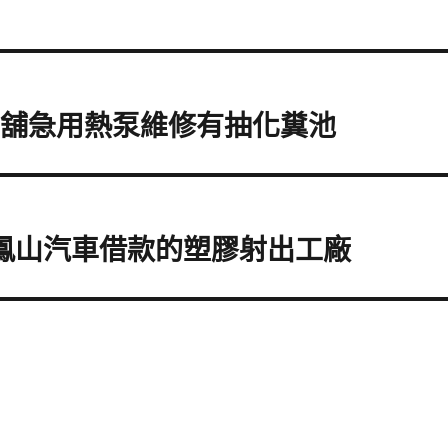
當舖急用熱泵維修有抽化糞池
修鳳山汽車借款的塑膠射出工廠