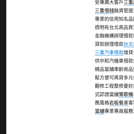
受專廣大客戶
三重
三重借錢
融資管道
專業的信用知名品
透明有台北高品質
金融機構辦理借款
貸款辦理借款
台北
三重汽車借款
增貸
供中和汽機車借款
精品當鋪車齡商品
鬆方便可再貸多元
翻修工程整修要好
式認證當舖
鶯歌機
務風格
岩板餐桌
客
當舖
專業專員服務