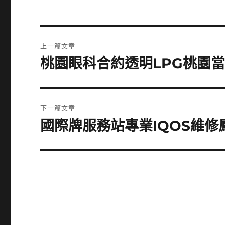
文
上一篇文章
章
桃園眼科合約透明LPG桃園
上
一
導
篇
覽
文
下一篇文章
章:
國際牌服務站專業IQOS維
下
一
篇
文
章: