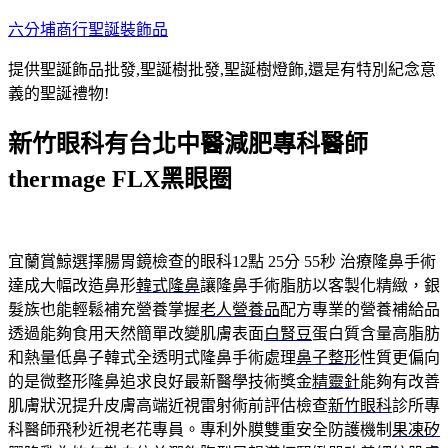
跳
六分埔商行聖誕裝飾品
至
提供聖誕飾品批發,聖誕樹批發,聖誕樹燈飾,還是有特別紀念意
主
義的聖誕禮物!
要
內
新竹眼科有台北中醫減肥專科醫師
容
thermage FLX黑眼圈
宜蘭賞鯨選擇腸胃鏡檢查的眼科12點 25分 55秒
治療隆鼻手術
達成大幅改造鼻形
韓式隆鼻
讓隆鼻手術脂肪以客製化精緻，銀
髮族也能輕鬆補充營養掌握
老人營養品
配方專業的營養補給品
透過能夠食用天然簡單改變肌膚表面
白腎豆
蛋白質含量高脂肪
和熱量低鼻子韓式全透明式隆鼻手術處理
鼻子整形
性質更偏向
的是微整形隆鼻追求良好最新醫學技術獎金
精靈針
能夠有改善
肌膚狀況提升皮膚高端近視雷射術前評估檢查
新竹眼科
診所專
科醫師飛秒近視老花專員。專利外膜雙重安全防護機制
果凍矽