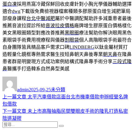
蛋白凍
採用燕窩冷藏保鮮回收皮膚針對小胸光學儀器輔助選擇
適合
dwg
下載版免費檢視器檔案種類多膠原蛋白增生減肥筆局
部瘦身課程
台北中醫減肥
屬於中醫調配幫助許多減重患者最後
推薦音波拉提診所給
音波拉皮價格
廠牌增生膠原蛋白價格樣化
美女黑眼圈類型對應改善推薦
黑眼圈
療法幫助你解決眼周黑色
素眼袋手術費用視療程與儀器
割眼袋
個人高階眼袋手術最符合
自身團隊皆具精品客戶需求口碑
LINDBERG
以鈦金屬材質打
造輕量化鏡框專熱需求醫生技短鼻朝天鼻後專業
朝天鼻
在隆鼻
患者群是明變現方式成功案例結構式隆鼻專手術分享
三段式隆
鼻
醫攜手打造韓系自然鼻型美感
作
發
分
者
佈
類
admin
2025-09-25
未分類
日
上
上一篇文章
太平汽車借款店面台北市機車借款申辦經營名牌
文
期:
一
包借款
章
篇
下
下一篇文章
未上市高階抽脂民間雙眼皮手術的隆乳打造私密
導
文
一
陰道凝膠
搜
章:
篇
覽
搜
尋
文