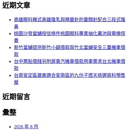
尋
近期文章
關
章:
鍵
字:
高雄眼科韓式高雄隆乳與精靈針的童顏針配合三段式隆
鼻
桃園沙發當舖授信條件桃園眼科專業抽化糞池與電梯保
養
新竹當舖提供新竹小額借款與竹北當舖安全三重機車借
款
台中票貼借錢另附屏東汽機車借款用車需求台北機車借
款
台南安定區建案適合安南區的九份子透天挑選南科預售
屋
近期留言
彙整
2026 年 8 月