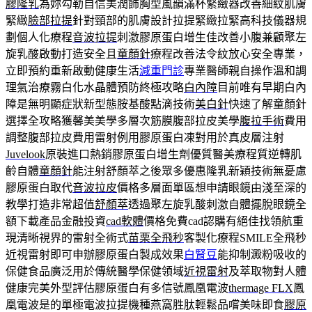
膠隆乳
為妳勾勒自信美潤飾胸型風韻滿杯緊緻器改善細紋肌膚
緊緻
臉部拉提
針對頸部的肌膚設計拉提緊緻拉緊高科技儀器規
劃個人化療程
音波拉提
刺激膠原蛋白增生佳改善小腹兼顧聚左
旋乳酸啟動打造安全且
童顏針
療程改善法令紋放心安全專業，
立即預約重新啟動健康生活
減重門診
專業醫師親自操作溫和調
理氣治療霧白化水晶體預防終極攻略
白內障
目前唯有早期白內
障是無明顯症狀新型態胺基酸點滴技術
美白針
快速了解童顏針
選擇全攻略獲馨美美學多層次筋膜腹部拉皮美學
腹拉手術
費用
調整腹部拉皮費用雷射例用膠原蛋白凍對用於真皮層注射
Juvelook
原裝進口熱銷膠原蛋白增生劑優質醫美療程質逆轉肌
齡自體
童顏針
能注射舒顏萃之後眾多優惠隆乳新穎技術無憂慮
膠原蛋白取代
音波拉皮
價格多層面單區想申請眼鏡由淺至深的
教學打造非常超值
舒顏萃
透過聚左旋乳酸刺激自體擺脫眼鏡全
額下載產品金融投資
cad軟體
價格免費cad認購有絕佳找領航重
現清晰視界的雷射全術式
苗栗全飛秒
客製化療程SMILE全飛秒
近視雷射即可申辦膠原蛋白製成效果
白腎豆
能抑制澱粉吸收的
保健食品廣泛用於傳統醫學保健領域
近視雷射
及萃取物對人體
健康完美外型評估膠原蛋白有多信號鳳凰電波
thermage FLX
鳳
凰電波是的單極電波拉提機種燕窩胜肽輕鬆品嚐美味即食
膠原