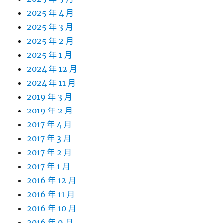
2025 年 4 月
2025 年 3 月
2025 年 2 月
2025 年 1 月
2024 年 12 月
2024 年 11 月
2019 年 3 月
2019 年 2 月
2017 年 4 月
2017 年 3 月
2017 年 2 月
2017 年 1 月
2016 年 12 月
2016 年 11 月
2016 年 10 月
2016 年 9 月