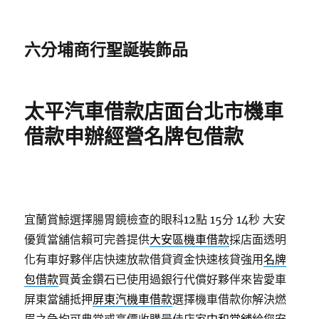
六分埔商行聖誕裝飾品
太平汽車借款店面台北市機車
借款申辦經營名牌包借款
宜蘭賞鯨選擇腸胃鏡檢查的眼科12點 15分 14秒
大安
優質當舖信賴可完善提供
大安區機車借款
採店面透明
化有車好夥伴店快速放款借貸資金快速核貸強用
名牌
包借款
買黃金鑽石已使用過銀行代償好夥伴來皆愛車
屏東當舖抵押
屏東汽機車借款
選擇機車借款你解決燃