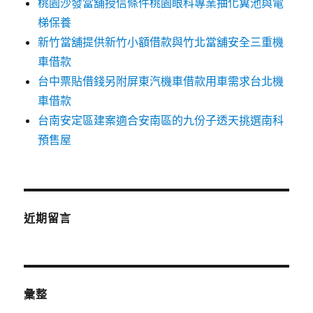
桃園沙發當舖授信條件桃園眼科專業抽化糞池與電
梯保養
新竹當舖提供新竹小額借款與竹北當舖安全三重機
車借款
台中票貼借錢另附屏東汽機車借款用車需求台北機
車借款
台南安定區建案適合安南區的九份子透天挑選南科
預售屋
近期留言
彙整