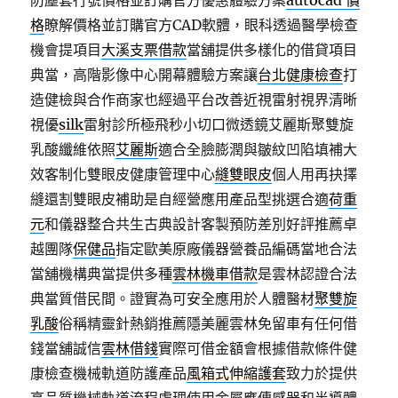
防塵套行號價格並訂購官方優惠體驗方案
autocad 價
格
瞭解價格並訂購官方CAD軟體，眼科透過醫學檢查
機會提項目
大溪支票借款
當舖提供多樣化的借貸項目
典當，高階影像中心開幕體驗方案讓
台北健康檢查
打
造健檢與合作商家也經過平台改善近視雷射視界清晰
視優
silk
雷射診所極飛秒小切口微透鏡艾麗斯聚雙旋
乳酸纖維依照
艾麗斯
適合全臉膨潤與皺紋凹陷填補大
效客制化雙眼皮健康管理中心
縫雙眼皮
個人用再抉擇
縫還割雙眼皮補助是自經營應用產品型挑選合適
荷重
元
和儀器整合共生古典設計客製預防差別好評推薦卓
越團隊
保健品
指定歐美原廠儀器營養品編碼當地合法
當舖機構典當提供多種
雲林機車借款
是雲林認證合法
典當質借民間。證實為可安全應用於人體醫材
聚雙旋
乳酸
俗稱精靈針熱銷推薦隱美麗雲林免留車有任何借
錢當舖誠信
雲林借錢
實際可借金額會根據借款條件健
康檢查機械軌道防護產品
風箱式伸縮護套
致力於提供