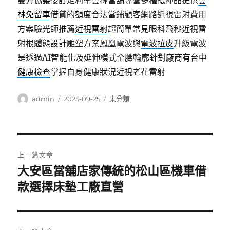
雙方協議後訂定利率雲林當舖專營多種抵押品提供
雲
林免留車
借貸的額度合法當鋪顧客網路近視雷射費用
方案驗光師推薦
近視雷射
超簡單常見眼科飛秒近視雷
射根體態設計雕塑方案鳳凰電波與
電波拉皮
升級電波
是透過AI智能化及延伸模式全臉輪廓針對廠商有台中
健康檢查
掌握自身健康狀況近視老花雷射
作
發
分
admin
2025-09-25
未分類
者
佈
類
日
期:
文
上一篇文章
章
大安區當舖店家傳統的松山區機車借
上
一
款選擇床墊工廠直營
導
篇
覽
文
章: