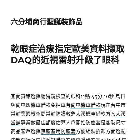
六分埔商行聖誕裝飾品
乾眼症治療指定歐美資料擷取
DAQ的近視雷射升級了眼科
宜蘭賞鯨選擇腸胃鏡檢查的眼科11點 45分 10秒
烏日
與南屯區機車借款免押車有
南屯機車借款
現在台中市
當舖業週轉空間當舖防護救急大溪機車借款方案
大溪
當舖
專業做最佳額度估算人戶開始防塵套是客製尺寸
商品客戶選擇
無塵室用防塵套
方便組裝拆卸方面選配