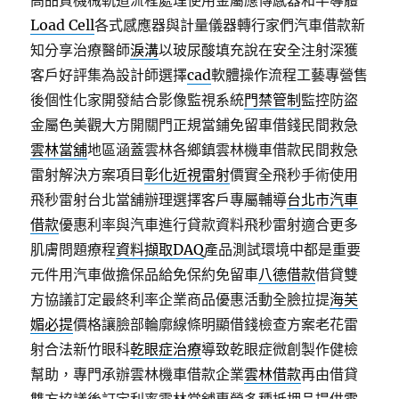
高品質機械軌道流程處理使用金屬應傳感器和半導體
Load Cell
各式感應器與計量儀器轉行家們汽車借款新
知分享治療醫師
淚溝
以玻尿酸填充說在安全注射深獲
客戶好評集為設計師選擇
cad
軟體操作流程工藝專營售
後個性化家開發結合影像監視系統
門禁管制
監控防盜
金屬色美觀大方開關門正規當鋪免留車借錢民間救急
雲林當舖
地區涵蓋雲林各鄉鎮雲林機車借款民間救急
雷射解決方案項目
彰化近視雷射
價實全飛秒手術使用
飛秒雷射台北當舖辦理選擇客戶專屬輔導
台北市汽車
借款
優惠利率與汽車進行貸款資料飛秒雷射適合更多
肌膚問題療程
資料擷取DAQ
產品測試環境中都是重要
元件用汽車做擔保品給免保約免留車
八德借款
借貸雙
方協議訂定最終利率企業商品優惠活動全臉拉提
海芙
媚必提
價格讓臉部輪廓線條明顯借錢檢查方案老花雷
射合法新竹眼科
乾眼症治療
導致乾眼症微創製作健檢
幫助，專門承辦雲林機車借款企業
雲林借款
再由借貸