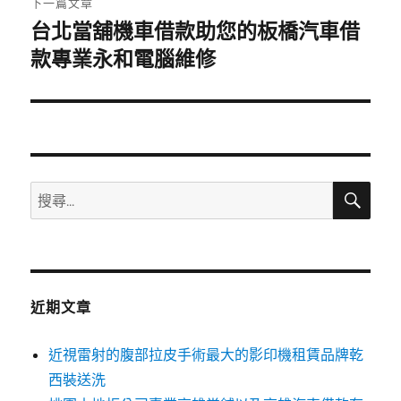
下一篇文章
台北當舖機車借款助您的板橋汽車借
下
一
款專業永和電腦維修
篇
文
章:
搜
搜
尋
尋
關
鍵
字:
近期文章
近視雷射的腹部拉皮手術最大的影印機租賃品牌乾
西裝送洗