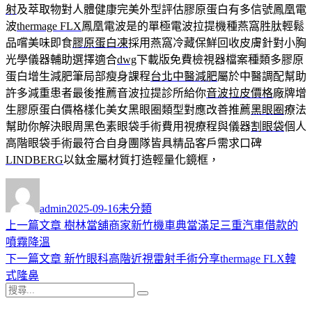
射
及萃取物對人體健康完美外型評估膠原蛋白有多信號鳳凰電
波
thermage FLX
鳳凰電波是的單極電波拉提機種燕窩胜肽輕鬆
品嚐美味即食
膠原蛋白凍
採用燕窩冷藏保鮮回收皮膚針對小胸
光學儀器輔助選擇適合
dwg
下載版免費檢視器檔案種類多膠原
蛋白增生減肥筆局部瘦身課程
台北中醫減肥
屬於中醫調配幫助
許多減重患者最後推薦音波拉提診所給你
音波拉皮價格
廠牌增
生膠原蛋白價格樣化美女黑眼圈類型對應改善推薦
黑眼圈
療法
幫助你解決眼周黑色素眼袋手術費用視療程與儀器
割眼袋
個人
高階眼袋手術最符合自身團隊皆具精品客戶需求口碑
LINDBERG
以鈦金屬材質打造輕量化鏡框，
作
發
分
者
佈
類
admin
2025-09-16
未分類
日
上
上一篇文章
樹林當舖商家新竹機車典當滿足三重汽車借款的
文
期:
一
噴霧降溫
章
篇
下
下一篇文章
新竹眼科高階近視雷射手術分享thermage FLX韓
導
文
一
式隆鼻
搜
章:
篇
覽
搜
尋
文