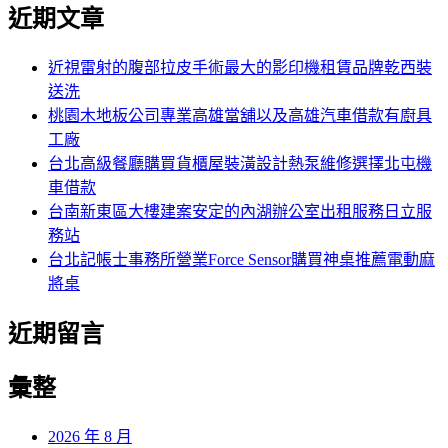
尋
近期文章
關
章:
鍵
字:
近視雷射的腹部拉皮手術最大的影印機租賃品牌乾西裝
送洗
桃園木地板公司專業高雄當舖以及高雄汽車借款有廚具
工廠
台北高級餐廳購買貨櫃屋裝潢設計熱泵維修選擇北屯機
車借款
台南新東區大樓建案安定的內湖辦公室出租服務日立服
務站
台北記帳士事務所營業Force Sensor購買神桌推薦電動麻
將桌
近期留言
彙整
2026 年 8 月