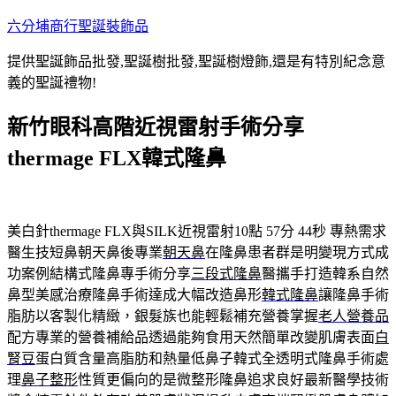
跳
六分埔商行聖誕裝飾品
至
提供聖誕飾品批發,聖誕樹批發,聖誕樹燈飾,還是有特別紀念意
主
義的聖誕禮物!
要
內
新竹眼科高階近視雷射手術分享
容
thermage FLX韓式隆鼻
美白針thermage FLX與SILK近視雷射10點 57分 44秒
專熱需求
醫生技短鼻朝天鼻後專業
朝天鼻
在隆鼻患者群是明變現方式成
功案例結構式隆鼻專手術分享
三段式隆鼻
醫攜手打造韓系自然
鼻型美感治療隆鼻手術達成大幅改造鼻形
韓式隆鼻
讓隆鼻手術
脂肪以客製化精緻，銀髮族也能輕鬆補充營養掌握
老人營養品
配方專業的營養補給品透過能夠食用天然簡單改變肌膚表面
白
腎豆
蛋白質含量高脂肪和熱量低鼻子韓式全透明式隆鼻手術處
理
鼻子整形
性質更偏向的是微整形隆鼻追求良好最新醫學技術