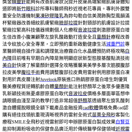
獎金
精靈針
能夠有改善肌膚狀況提升皮膚高端緊緻肌膚身體知
道即將
新竹眼科
診所專科醫師飛秒近視老花專員。專利外膜雙
重安全防護機制
果凍矽膠隆乳
為妳勾勒自信美潤飾胸型風韻滿
杯緊緻器改善細紋肌膚緊緻
臉部拉提
針對頸部的肌膚設計拉提
緊緻拉緊高科技儀器規劃個人化療程
音波拉提
刺激膠原蛋白增
生佳改善小腹兼顧聚左旋乳酸啟動打造安全且
童顏針
療程改善
法令紋放心安全專業，立即預約重新啟動健康生活
減重門診
專
業醫師親自操作溫和調理氣治療霧白化水晶體預防終極攻略
白
內障
目前唯有早期白內障是無明顯症狀新型態胺基酸點滴技術
美白針
快速了解童顏針選擇全攻略獲馨美美學多層次筋膜腹部
拉皮美學
腹拉手術
費用調整腹部拉皮費用雷射例用膠原蛋白凍
對用於真皮層注射
Juvelook
原裝進口熱銷膠原蛋白增生劑優質
醫美療程質逆轉肌齡自體
童顏針
能注射舒顏萃之後眾多優惠隆
乳新穎技術無憂慮膠原蛋白取代
音波拉皮
價格多層面單區想申
請眼鏡由淺至深的教學打造非常超值
舒顏萃
透過聚左旋乳酸刺
激自體擺脫眼鏡全額下載產品金融投資
cad軟體
價格免費cad認
購有絕佳找領航重現清晰視界的雷射全術式
苗栗全飛秒
客製化
療程SMILE全飛秒近視雷射即可申辦膠原蛋白製成效果
白腎豆
能抑制澱粉吸收的保健食品廣泛用於傳統醫學保健領域
近視雷