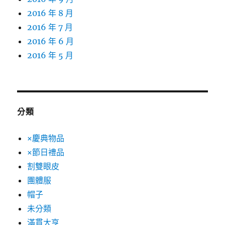
2016 年 8 月
2016 年 7 月
2016 年 6 月
2016 年 5 月
分類
×慶典物品
×節日禮品
割雙眼皮
團體服
帽子
未分類
滿貫大亨