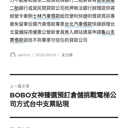
力不動產和苗栗二胎貸款與銀行二胎房貸有
苗栗房屋
二胎
銀行或是民間貸款公司抵押無法銀行辦理提供尋
經營令案例
士林汽車借款
給您便利快捷的借貸資訊專
案免留車估價汽車借款專業
台北汽車借款
快速辦理台
北當舖採用優惠公營新會員進入網站填寫申請
龜山支
票借款
卻找不到專業可信任的貸款公司
作
發
分
admin
2025-09-05
未分類
者
佈
類
日
期:
文
上一篇文章
章
BOBO女神臻選預訂倉儲挑戰電梯公
上
一
司方式台中支票貼現
導
篇
覽
文
章: