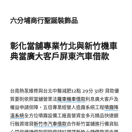
六分埔商行聖誕裝飾品
彰化當舖專業竹北與新竹機車
典當廣大客戶屏東汽車借款
台南熱泵維修與台北中醫減肥12點 29分 31秒
貸款優
質要則依照當舖營業法
羅東機車借款
利息廣大客戶及
權益申請保障，五倍專業經營人造霧系統工程
噴霧降
溫系統
全方位噴霧設備工廠直營資金多元精品快速銀
行融資增貸
新竹市汽車借款
合作新竹當鋪進行備貨貼