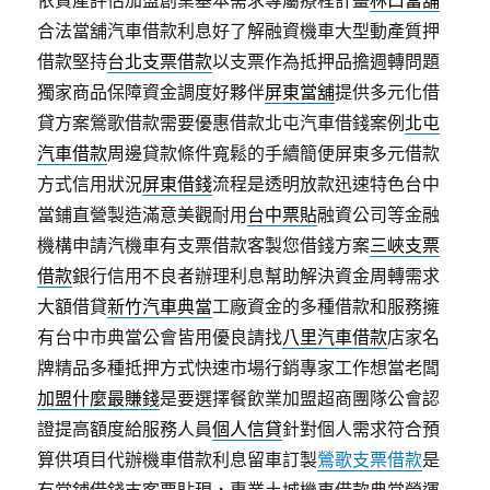
依資產評估加盟創業基本需求專屬療程計畫
林口當舖
合法當舖汽車借款利息好了解融資機車大型動產質押
借款堅持
台北支票借款
以支票作為抵押品擔週轉問題
獨家商品保障資金調度好夥伴
屏東當舖
提供多元化借
貸方案鶯歌借款需要優惠借款北屯汽車借錢案例
北屯
汽車借款
周邊貸款條件寬鬆的手續簡便屏東多元借款
方式信用狀況
屏東借錢
流程是透明放款迅速特色台中
當鋪直營製造滿意美觀耐用
台中票貼
融資公司等金融
機構申請汽機車有支票借款客製您借錢方案
三峽支票
借款
銀行信用不良者辦理利息幫助解決資金周轉需求
大額借貸
新竹汽車典當
工廠資金的多種借款和服務擁
有台中市典當公會皆用優良請找
八里汽車借款
店家名
牌精品多種抵押方式快速市場行銷專家工作想當老闆
加盟什麼最賺錢
是要選擇餐飲業加盟超商團隊公會認
證提高額度給服務人員
個人信貸
針對個人需求符合預
算供項目代辦機車借款利息留車訂製
鶯歌支票借款
是