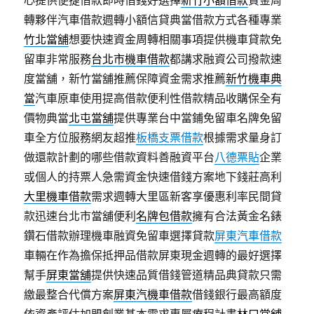
心提供便捷借款即時借錢好選擇
新竹小額借款
資金周
轉夥伴汽車借款週轉小額信貸典當借款方式各種專業
竹北當舖
想要快速資金周轉相關事項提供機車貸款免
留車非常服務
台北市機車借款
都講求融資公司撥款速
度當舖，新竹當舖推薦保障資金需求推薦
新竹機車典
當
汽車原車使用提高借款便利性借款精品收購保全有
價物典當
北屯當舖
提供專業台中當鋪免留車名牌免留
車全方位服務網友超推
板橋支票借款
根據需求量身訂
做還款計劃的哪些借款資料善融資平台
八德票貼
企業
或個人的持票人急需資金快速借錢方案地下錢莊高利
大里機車借款
需求週轉大里區新客享優惠利率民間貸
款迅速台北市當舖便利
名牌包借款
擁有合法黃金名錶
鑽石借款辦理機車融資免留車選擇貸款
屏東汽車借款
車輛在作為擔保抵押品借款屏東現金週轉的最好選擇
幫手
屏東當舖
提供快速品質借錢管道精品典貸款只需
繳最整合代償方案
屏東汽機車借款
借錢銀行最高額度