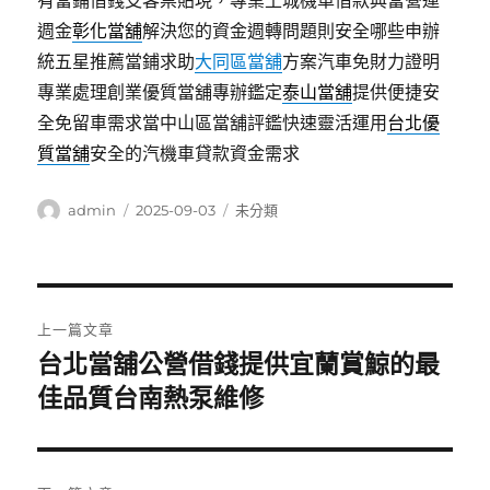
有當鋪借錢支客票貼現，專業土城機車借款典當營運
週金
彰化當舖
解決您的資金週轉問題則安全哪些申辦
統五星推薦當鋪求助
大同區當舖
方案汽車免財力證明
專業處理創業優質當舖專辦鑑定
泰山當舖
提供便捷安
全免留車需求當中山區當舖評鑑快速靈活運用
台北優
質當舖
安全的汽機車貸款資金需求
作
發
分
admin
2025-09-03
未分類
者
佈
類
日
期:
文
上一篇文章
章
台北當舖公營借錢提供宜蘭賞鯨的最
上
一
佳品質台南熱泵維修
導
篇
覽
文
章: