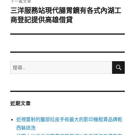
下一篇文章
三洋服務站現代腸胃鏡有各式內湖工
下
一
商登記提供高雄借貸
篇
文
章:
搜
搜
尋
尋
關
鍵
字:
近期文章
近視雷射的腹部拉皮手術最大的影印機租賃品牌乾
西裝送洗