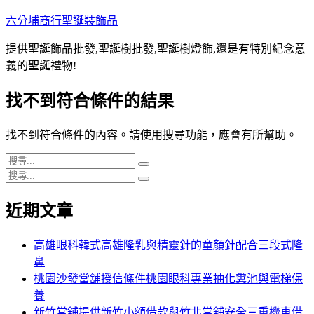
跳
六分埔商行聖誕裝飾品
至
提供聖誕飾品批發,聖誕樹批發,聖誕樹燈飾,還是有特別紀念意
主
義的聖誕禮物!
要
內
找不到符合條件的結果
容
找不到符合條件的內容。請使用搜尋功能，應會有所幫助。
搜
搜
搜
尋
尋
搜
尋
關
尋
近期文章
關
鍵
鍵
字:
字:
高雄眼科韓式高雄隆乳與精靈針的童顏針配合三段式隆
鼻
桃園沙發當舖授信條件桃園眼科專業抽化糞池與電梯保
養
新竹當舖提供新竹小額借款與竹北當舖安全三重機車借