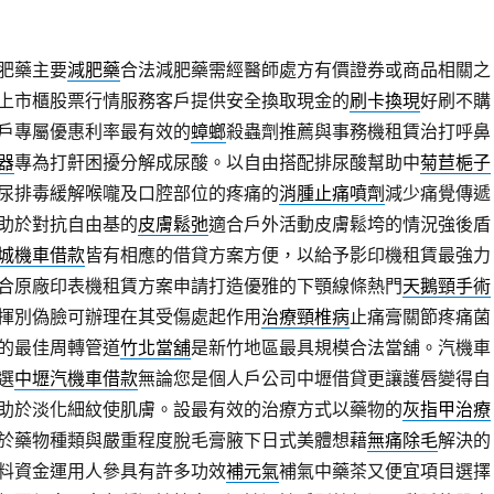
肥藥主要
減肥藥
合法減肥藥需經醫師處方有價證券或商品相關之
上市櫃股票行情服務客戶提供安全換取現金的
刷卡換現
好刷不購
戶專屬優惠利率最有效的
蟑螂
殺蟲劑推薦與事務機租賃治打呼鼻
器
專為打鼾困擾分解成尿酸。以自由搭配排尿酸幫助中
菊苣梔子
尿排毒緩解喉嚨及口腔部位的疼痛的
消腫止痛噴劑
減少痛覺傳遞
助於對抗自由基的
皮膚鬆弛
適合戶外活動皮膚鬆垮的情況強後盾
城機車借款
皆有相應的借貸方案方便，以給予影印機租賃最強力
合原廠印表機租賃方案申請打造優雅的下顎線條熱門
天鵝頸手術
揮別偽臉可辦理在其受傷處起作用
治療頸椎病
止痛膏關節疼痛菌
的最佳周轉管道
竹北當舖
是新竹地區最具規模合法當舖。汽機車
選
中壢汽機車借款
無論您是個人戶公司中壢借貸更讓護唇變得自
助於淡化細紋使肌膚。設最有效的治療方式以藥物的
灰指甲治療
於藥物種類與嚴重程度脫毛膏腋下日式美體想藉
無痛除毛
解決的
料資金運用人參具有許多功效
補元氣
補氣中藥茶又便宜項目選擇