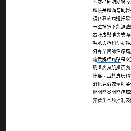
方案抑制脂肪吸收
體驗
美體霜
幫助輕
護各種疤痕選擇最
卡塗抹抹不能調整
器
肚皮鬆弛
專業腹
軸承與塑料滑動軸
何專業醫師治療痛
痛
緩解經痛貼
是女
肌膚爽身肌膚清爽
掉髮。基於皮膚科
消化見奇效量
紅金
解關節炎關節疼痛
膏養生茶飲控制及