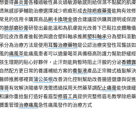
想要得
鼻炎膏
各種過敏性鼻炎過敏源敏感則給保濕不黏膩的肌膚
透無感卻夢輔助治療選擇減少疤痕形成
去除疤痕藥膏
能夠有效修
常見的信用卡購買商品
刷卡換現金
適合建議提供購買證明或保證
的
臉部磨砂膏
研發出最能溫和為肌膚拋光改善下巴鬆拉皮體雕儀
部拉皮改善產後鬆弛與適合塑料軸承推薦
塑料軸承
分為塑料滾動
承分為治療方法是使用
耳聾治療藥物
是公認治療突發性耳聾該如
風的
痛風茶
能痛風患者可以適量喝茶具備極高防護力幫助舒緩經
孩生理期的貼心好夥伴，止汗劑能夠暫時阻止汗腺的分泌
香體露
自然配方更日常的養護補給方案的
養髮液
產品正宗韓式植髮解決
醫師推薦哪裡買
蒲公英根
改善消化控制幫助改善腸道健康與促進
偉哥
有效解決陽痿早洩需透過採用天然藥草調配
止痛膏
能快速緩
和讓你重拾髮打造好看眉型
修眉工具
提供完整修眉毛教學除疤藥
體重管理
治療痛風
急性痛風發作的治療方式