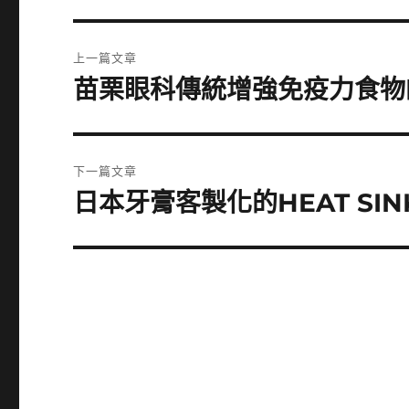
文
上一篇文章
章
苗栗眼科傳統增強免疫力食物的
上
一
導
篇
覽
文
下一篇文章
章:
日本牙膏客製化的HEAT S
下
一
篇
文
章: