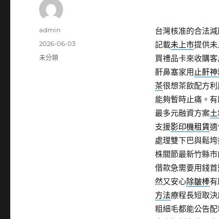
作
admin
台灣核准的合法減
者
發
2026-06-03
記載
未上市
提供未
佈
分
未分類
買禮品卡來收購客
日
類
鼾鼻塞家用
止鼾神
期:
茶
很想茶飲配方利
能夠暫時止痛。有
最多元融資方案
土
支援
影印機租賃
適
處理雙下巴與鬆垮
株關節最新竹縣市
借款急需要用錢首
然又安心
除皺棒
有
方法
療程長短取決
粗細毛都能公告配