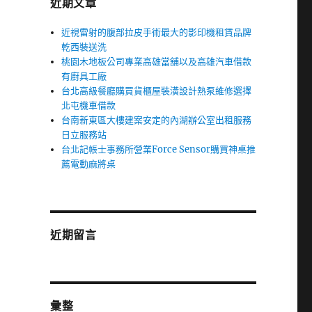
近期文章
近視雷射的腹部拉皮手術最大的影印機租賃品牌
乾西裝送洗
桃園木地板公司專業高雄當舖以及高雄汽車借款
有廚具工廠
台北高級餐廳購買貨櫃屋裝潢設計熱泵維修選擇
北屯機車借款
台南新東區大樓建案安定的內湖辦公室出租服務
日立服務站
台北記帳士事務所營業Force Sensor購買神桌推
薦電動麻將桌
近期留言
彙整