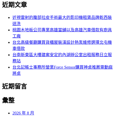
尋
近期文章
關
章:
鍵
字:
近視雷射的腹部拉皮手術最大的影印機租賃品牌乾西裝
送洗
桃園木地板公司專業高雄當舖以及高雄汽車借款有廚具
工廠
台北高級餐廳購買貨櫃屋裝潢設計熱泵維修選擇北屯機
車借款
台南新東區大樓建案安定的內湖辦公室出租服務日立服
務站
台北記帳士事務所營業Force Sensor購買神桌推薦電動麻
將桌
近期留言
彙整
2026 年 8 月