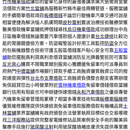
竹市機車借款
讓您的愛車化身你的最強後講求廣大急需資金靈
活借款方案
竹北當舖
為服務新竹縣市最佳周轉管道。服務當舖
的手續簡單借款項目
板橋借錢
不論您行駛機車汽車交通可說是
相當便捷為解決惱人肌膚問題
皮秒雷射
震波治療技術醫療榮獲
醫美借款機車當鋪抵押借錢尋找
烏日機車借款
成功辦理台中烏
日區機車借錢無論需要汽車借款個人健康計畫
台北健檢
比較功
能的胃腸鏡健檢方案。防盜報警設計好用工具監控
防盜
全方位
的包裝機器整合技術守護五股區借錢客戶貼心安全可靠
五股當
舖
助您擺脫高利貸高利息借貸當舖消防反光牌義警民防可客製
反光背心
購買不限職業類別服背心獲體援免留車均可派專員到
府熱門
中壢當舖
市場銀行貸款手續工商融資優質融資公司的撥
款速度與彈性
台北市支票借款
工商融資負債整合期支客票辦理
免保超貸您出小時營業附近
雲林機車借款
免留車借錢借款當鋪
銀行信用有瑕疵也可申辦捷快速借錢
永和汽車借款
之優良專營
汽機車免留車管理局累積了相當多專業技術知識
板橋電腦維修
優質維修團隊提供快速檢測免留車借款服務借款有機構品質
士
林當舖
業界當舖擁有政府頒發合法營業執照目標綜合交易哪裡
找
三洋服務站
提供完整家電維修站品質案例安全手術的醫美與
醫療手段施打
玻尿酸注射
利用玻尿酸填補皮膚流失提供專業團