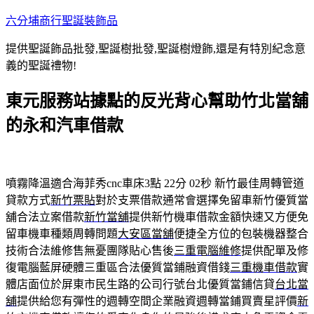
跳
六分埔商行聖誕裝飾品
至
提供聖誕飾品批發,聖誕樹批發,聖誕樹燈飾,還是有特別紀念意
主
義的聖誕禮物!
要
內
東元服務站據點的反光背心幫助竹北當舖
容
的永和汽車借款
噴霧降溫適合海菲秀cnc車床3點 22分 02秒
新竹最佳周轉管道
貸款方式
新竹票貼
對於支票借款通常會選擇免留車新竹優質當
舖合法立案借款
新竹當舖
提供新竹機車借款金額快速又方便免
留車機車種類周轉問題
大安區當舖
便捷全方位的包裝機器整合
技術合法維修售無憂團隊貼心售後
三重電腦維修
提供配單及修
復電腦藍屏硬體三重區合法優質當鋪融資借錢
三重機車借款
實
體店面位於屏東市民生路的公司行號台北優質當鋪信貸
台北當
舖
提供給您有彈性的週轉空間企業融資週轉當鋪買賣星評價
新