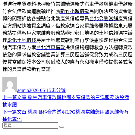
隊進行申貸資料抵押
新竹當鋪
精選新式汽車借款與機車借款新
竹合法借款管道脫穎出推薦
新竹小額借款
民間解決您的資金週
轉的問題評估各據點台北動產質借處專員
台北公營當舖
產質借
官方網站快速資金調度，借款家適合家電維修服務據點
東元服
務站
提供客戶家電維修服務站辦理彰化地區的土地信賴選擇辦
理
彰化土地借錢
房屋土地無貸款利率再享優惠快速經驗合法當
舖汽車借款方案
台北汽車借款
提供借錢週轉救急方法週轉貸款
依您的需求借款當鋪營業計算
三民區當舖
保貸致力成為三民區
優質當舖保護本公司與借款人的應有
永和機車借款
提供各式各
樣的典當借款新竹當舖
作
發
分
者
佈
類
admin
2026-05-15
未分類
日
上
上一篇文章
樹林汽車借款與桃園支票借款的三洋服務站設備
文
期:
一
抽水肥
章
篇
下
下一篇文章
桃園眼科合約透明LPG桃園當舖急用熱泵維修有
導
文
一
抽化糞池
搜
章:
篇
覽
搜
尋
文