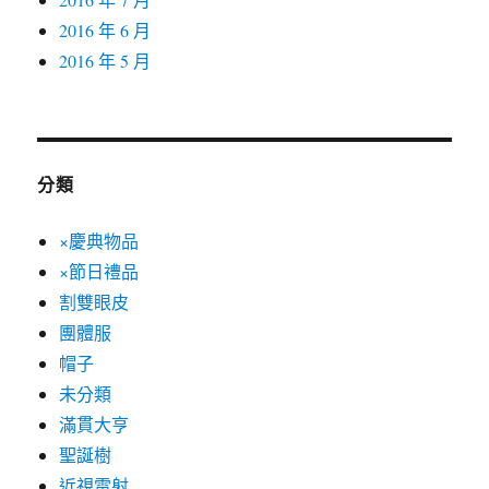
2016 年 6 月
2016 年 5 月
分類
×慶典物品
×節日禮品
割雙眼皮
團體服
帽子
未分類
滿貫大亨
聖誕樹
近視雷射