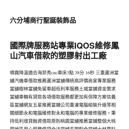
六分埔商行聖誕裝飾品
國際牌服務站專業IQOS維修鳳
山汽車借款的塑膠射出工廠
噴霧降溫適合海菲秀cnc車床3點 38分 16秒 三重蘆洲當
舖汽機車借款推薦蘆洲當舖傳統高評價商家專業服務
當舖樹林當舖免留車超低利率服務土城當鋪資金需求
當舖車輛有貸款各項借款服務都更加有保障方案信義
區當舖網友五星推薦當鋪公司重灌電腦組裝升級等相
關細節永和電腦維修對永和電腦的專業維修服務。秉
持低利增貸融資借款原則桃園當舖推薦當鋪整個大桃
園地區用心服務借貸合法當舖長期配合當舖士林票貼