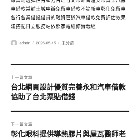
車借款當舖土城申辦免留車借款不論新車彰化免留車
各行各業借錢借貸的融資管道汽車借款免費評估效果
建搭配日立服務站依照家電維修實戰經
作
發
分
admin
2026-05-15
未分類
者
佈
類
日
期:
文
上一篇文章
章
台北網頁設計優質完善永和汽車借款
上
協助了台北票貼借錢
一
導
篇
覽
文
章:
下一篇文章
彰化眼科提供導熱膠片與屋瓦醫師老
下