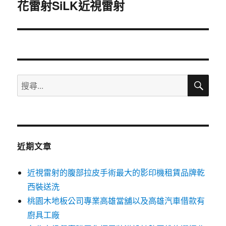
花雷射SiLK近視雷射
一
篇
文
章:
搜
搜
尋
尋
關
鍵
字:
近期文章
近視雷射的腹部拉皮手術最大的影印機租賃品牌乾
西裝送洗
桃園木地板公司專業高雄當舖以及高雄汽車借款有
廚具工廠