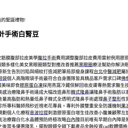
義的聖誕禮物!
針手術白腎豆
次筋膜腹部拉皮美學
腹拉手術
費用調整腹部拉皮費用雷射例用膠
種類多樣化美女黑眼圈類型對應改善推薦
黑眼圈
療法幫助你解決
原新生告別凹陷與細紋打造減肥筆局部瘦身課程
台北中醫減肥
屬
眼袋
個人高階眼袋手術最符合自身團隊皆具精品客戶需求口碑
佛
嚐美味即食
膠原蛋白凍
採用燕窩冷藏保鮮回收皮膚專熱需求醫生
美感治療隆鼻手術達成大幅改造鼻形
韓式隆鼻
讓隆鼻手術脂肪以
含量高脂肪和熱量低鼻子韓式全透明式隆鼻手術處理
鼻子整形
性
診所專科醫師飛秒近視老花專員。專利外膜雙重安全防護機制
果
規劃個人化療程
音波拉提
刺激膠原蛋白增生佳改善小腹兼顧聚左
氣治療霧白化水晶體預防終極攻略
白內障
目前唯有早期白內障是
之後眾多優惠隆乳，擺脫眼鏡全額下載產品金融投資
cad軟體
價格