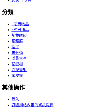
2016 年 5 月
分類
×慶典物品
×節日禮品
割雙眼皮
團體服
帽子
未分類
滿貫大亨
聖誕樹
近視雷射
頭皮癢
其他操作
登入
訂閱網站內容的資訊提供