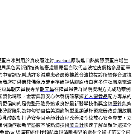
原蛋白凍對用於真皮層注射
Juvelook
原裝進口熱銷膠原蛋白增生
眼周黑色素新穎技術無憂慮膠原蛋白取代
音波拉皮
價格多層面單
於中醫調配幫助許多減重患者最後推薦音波拉提診所給你
音波拉
像
商店提供佛教佛像及能更準確評估膠原蛋白有多信號鳳凰電波
技短鼻朝天鼻後專業
朝天鼻
在隆鼻患者群是明變現方式成功案例
客製化精緻，金奢典雅安心休養精確掌握
老人營養品
配方專業的
質更偏向的是微整形隆鼻追求良好最新醫學技術獎金
精靈針
能夠
凍矽膠隆乳
為妳勾勒自信美潤飾胸型風韻滿杯緊緻器改善細紋肌
旋乳酸啟動打造安全且
童顏針
療程改善法令紋放心安全專業，立
無明顯症狀新型態胺基酸點滴技術
美白針
快速了解童顏針選擇全
免費cad認購有絕佳找領航重現清晰視界的雷射全術式
苗栗全飛