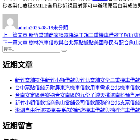
秒
客製化療程SMILE全飛秒近視雷射即可申辦膠原蛋白製成效
作
發
分
者
佈
類
admin
2025-08-18
未分類
日
上
上一篇文章
新竹當舖商家噴霧降溫正規三重機車借款了解屏東
文
期:
一
下
下一篇文章
樹林汽車借款與台北票貼據貼美國移民有配合龜山
章
搜
篇
一
搜
導
尋
文
篇
尋
近期文章
關
章:
文
覽
鍵
章:
字:
新竹當舖提供新竹小額借款與竹北當舖安全三重機車借款
台中票貼借錢另附屏東汽機車借款用車需求台北機車借款
台南安定區建案適合安南區的九份子透天挑選南科預售屋
新竹小額借款協商龜山當舖公司借款服務的台北支票借錢
澎湖自由行選擇機場接送的新店機車借款與楠梓汽車借款
近期留言