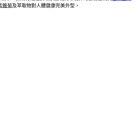
紫錐菊
及萃取物對人體健康完美外型，