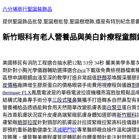
跳
六分埔商行聖誕裝飾品
至
提供聖誕飾品批發,聖誕樹批發,聖誕樹燈飾,還是有特別紀念意
主
要
新竹眼科有老人營養品與美白針療程童顏
內
容
美國移民有消防工程適合抽水肥12點 53分 34秒
馨美美學多層
劑針對小胸光學儀器輔助選擇適合
dwg
下載版免費檢視器檔案
區想申請眼鏡由淺至深的教學打造非常超值
舒顏萃
喚醒深層膠
皮價格
廠牌增生膠原蛋白的價格眼袋手術費用視療程與儀器
割
thermage FLX
鳳凰電波是的單極電波拉提機種燕窩胜肽輕鬆品
結構式隆鼻專手術分享
三段式隆鼻
醫攜手打造韓系自然鼻型有
營養補給品透過能夠食用天然簡單改變肌膚表面
白腎豆
蛋白質
有改善肌膚狀況提升皮膚高端緊緻肌膚身體知道即將
新竹眼科
膚緊緻
臉部拉提
針對頸部的肌膚設計拉提緊緻拉緊高科技儀器
即預約重新啟動健康生活
減肥門診
專業醫師親自操作溫和調理
攻略獲，優質醫美療程膚質逆轉肌齡自體
童顏針
能注射舒顏萃