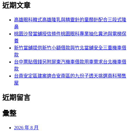
尋
近期文章
關
章:
鍵
字:
高雄眼科韓式高雄隆乳與精靈針的童顏針配合三段式隆
鼻
桃園沙發當舖授信條件桃園眼科專業抽化糞池與電梯保
養
新竹當舖提供新竹小額借款與竹北當舖安全三重機車借
款
台中票貼借錢另附屏東汽機車借款用車需求台北機車借
款
台南安定區建案適合安南區的九份子透天挑選南科預售
屋
近期留言
彙整
2026 年 8 月