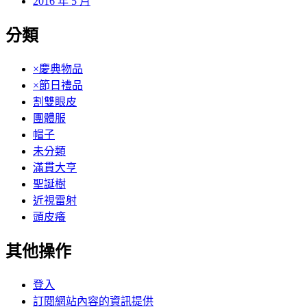
2016 年 5 月
分類
×慶典物品
×節日禮品
割雙眼皮
團體服
帽子
未分類
滿貫大亨
聖誕樹
近視雷射
頭皮癢
其他操作
登入
訂閱網站內容的資訊提供