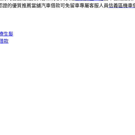
認證的優質推薦當舖汽車借款可免留車專屬客服人員
信義區機車
療生髮
借款