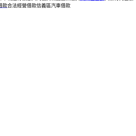
借款
合法經營借款信義區汽車借款