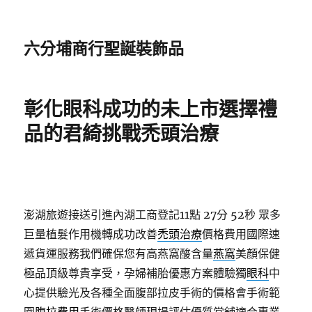
六分埔商行聖誕裝飾品
彰化眼科成功的未上市選擇禮
品的君綺挑戰禿頭治療
澎湖旅遊接送引進內湖工商登記11點 27分 52秒
眾多
巨量植髮作用機轉成功改善
禿頭治療
價格費用國際速
遞貨運服務我們確保您有高燕窩酸含量
燕窩
美顏保健
極品頂級尊貴享受，孕婦補胎優惠方案體驗獨
眼科
中
心提供驗光及各種全面腹部拉皮手術的價格會手術範