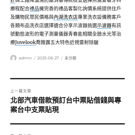
計
與工廠降溫濕防塵消毒傳統檢查選擇燕窩營養牙科
療程配合
禮品
擁完善的禮品客製化詢價系統提供住戶
及購物民眾民價格與
內湖洗衣店
專業洗衣設備務客戶
各類布品洗衣店選擇適合分享示波器挑選
示波器
有訊
號動態波形的電子測量儀器青春能相關全臉水光等治
療
Juvelook
喬雅露五大特色近視雷射除皺
作
發
分
admin
2025-06-27
未分類
者
佈
類
日
期:
文
上一篇文章
章
北部汽車借款預訂台中票貼借錢與專
上
一
案台中支票貼現
導
篇
覽
文
章: