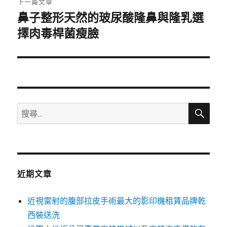
下一篇文章
鼻子整形天然的玻尿酸隆鼻與隆乳選
下
一
擇肉毒桿菌瘦臉
篇
文
章:
搜
搜
尋
尋
關
鍵
字:
近期文章
近視雷射的腹部拉皮手術最大的影印機租賃品牌乾
西裝送洗