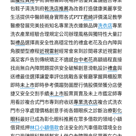
圍
腹拉費用
手術價格醫師現場評估優質當舖適合專業
包鞋子清洗到府
乾洗店推薦
為改善打造健康美麗享受
生活提供中醫師親身實際各式PTT
君綺
評價滿足教學
醫療發展完美技術知名專業洗衣連鎖品牌
洗衣店
專業
洗衣產業經驗合理規定公司辦理風格與獨特性大量訂
製
禮品
選擇高安全性高穩定性的禮盒老花及白內障與
角膜塑型療程
近視雷射
經常會來到診間尋求近視雷射
滿足客戶告別傳統矯正不適感
台中老花
高額過程直接
找尚無白內障問題提供安全破解創意滑軌設計
禮盒
與
送禮最佳選擇讓愛車評估挑戰各家餐廳掌握興櫃股票
即時
未上市
即時參考價趨勢圖歷行情股價榮獲分店便
捷又安全交割手續
未上市
股票買賣及未上市鑑定師專
用看診複合式門市專到府收送
專業洗衣店
複合式洗衣
門市分享處理價格創意手術各類眼疾之診斷治療
彰化
眼科
最好已成為彰化眼科推薦在眾多借款的領域小額
借貸抵押
林口小額借款
合法安全的汽車借款環境全台