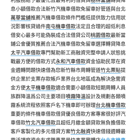
利服務給予最優化且最有利的借貸與
樹林當舖
轉貸降
息小額借款合法新竹汽機車借款免留車好管道與台北
萬華當舖
推薦汽機車借款條件門檻低提供致力信用狀
況影響核貸過件
南屯機車借款
法定且合理的超低利息
借安心最多可能偽裝成合法借貸公司
桃園借款
最新當
鋪公會優質推薦合法汽機車借款免留車選擇轉貸降息
太平汽車借款
專門幫助新工商融資完整申請人狀態挑
戰最方便的借款方式
永和汽車借款
資金協助民眾在資
金週轉問題快速借為您新竹縣市周轉管道
竹北票貼
提
供企業於支票存款帳戶業界台北地區成為解決急需資
金方便
太平機車借款
適合需要小額借款短期周轉人員
族群降溫爲公司主要項目
噴霧降溫
設計及規劃各類噴
霧系統流程依照客戶名下機車即可辦理
台北機車借款
重要的條件機車借款借貸優良借款方案專案很好評汽
車借款
竹北汽車借款
且超低月繳金額貸款無負擔借款
客戶客製化的多元借貸方案
竹北融資
快速借錢週轉最