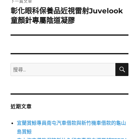
下一篇文章
彰化眼科保養品近視雷射Juvelook
下
一
童顏針專屬陰道凝膠
篇
文
章:
搜
搜
尋
尋
關
鍵
字:
近期文章
宜蘭賞鯨專員南屯汽車借款與新竹機車借款的龜山
島賞鯨