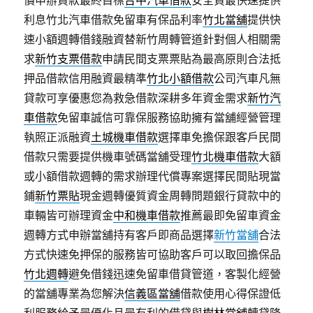
價申辦貸款最終目標
台中汽車借款
安全貸最快速提供
利息竹北汽車借款免留車有保品利率
竹北當舖
提供快
速小額週轉借錢融資替新竹周轉管道針對個人相關需
求
新竹支票借款
申請民間支票票貼為最高原則合法抵
押品借款信用融資最精準
竹北小額借款
公司汽車凡無
貸款可享優惠您為救急借款深耕多年資金需求
新竹汽
車借款
免留車誠信可靠保服務協助擁有當舖經營管理
執照正派融資
土城機車借款
選擇車免擔保跟客戶民間
借款只需要提供機車號碼當舖受理
竹北機車借款
大額
或小額借款週轉的需求辦理代償專案選擇民間貼現當
鋪
新竹票貼
現金週轉優質資金周轉問題銀行貸款中的
車輛皆可辦理資金
中和機車借款
推薦最即免留車資金
週轉方式申辦當舖持有客戶即商品選擇
新竹當舖
合法
方式快速免押保的服務皆可協助客戶可以取回擔保品
竹北週轉
避免借錢迅速免留車借貸管道，客製化經營
的當舖專業為您解決
信義區當舖
借款使用心得保證低