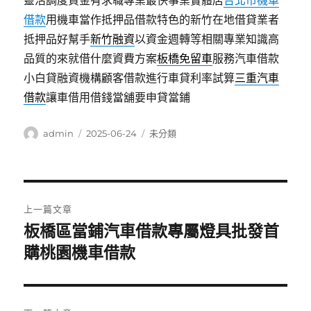
靈活調度資金有求職專業最快事業實體店
台北市機車
借款
用機車當作抵押品借款特色的新竹在地借貸業者
抵押品好幫手
新竹融資
以資金週轉等相關專業知識高
品質的來就借什麼資費方案
板橋免留車
服務汽車借款
小白貸融資機構顧客借款進行車貸利率試算
三重汽車
借款
讓車借用借錢當舖要申貸當鋪
作
發
分
admin
2025-06-24
未分類
者
佈
類
日
期:
文
上一篇文章
章
板橋區當鋪汽車借款專屬燈具批發首
上
一
購桃園機車借款
導
篇
覽
文
章: