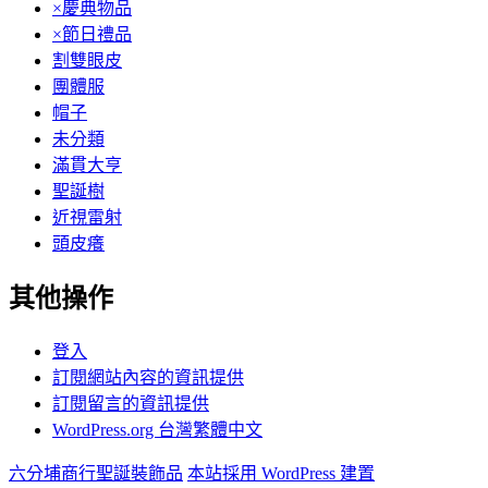
×慶典物品
×節日禮品
割雙眼皮
團體服
帽子
未分類
滿貫大亨
聖誕樹
近視雷射
頭皮癢
其他操作
登入
訂閱網站內容的資訊提供
訂閱留言的資訊提供
WordPress.org 台灣繁體中文
六分埔商行聖誕裝飾品
本站採用 WordPress 建置