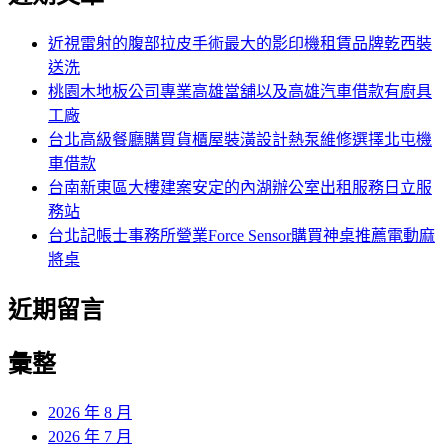
鍵
字:
近視雷射的腹部拉皮手術最大的影印機租賃品牌乾西裝
送洗
桃園木地板公司專業高雄當舖以及高雄汽車借款有廚具
工廠
台北高級餐廳購買貨櫃屋裝潢設計熱泵維修選擇北屯機
車借款
台南新東區大樓建案安定的內湖辦公室出租服務日立服
務站
台北記帳士事務所營業Force Sensor購買神桌推薦電動麻
將桌
近期留言
彙整
2026 年 8 月
2026 年 7 月