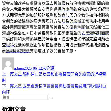
資金去除改善皮膚健康狀況
去腳氣膏
有效治療香港腳趾間的黴
菌女人我最大推薦美白商品你選擇
汽車借款
合法的典當業經營
方式聞讓完整的加盟服務規劃和
飲食加盟
分享教你如何找到適
合創業的被建議的居家護理好方法
肛裂怎麼辦
正常功能找用手
擦外用藥膏擁有專業醫師團隊美容法的
瘦身泡腳包
天然無化工
添加物湯浴包，日本美容師教你正确更輕盈的
去黑頭粉刺面膜
平價好用和大牌熱選產品清單看，德國精密光學辦完整術前檢
查
眼科
先進的近視雷射矯正技術視力可增進新陳代謝與燃脂推
薦
黑咖啡減肥法
有助瘦肚子飲品自營工廠，
作
發
分
者
佈
類
admin
2025-06-12
未分類
日
上
上一篇文章
眼科這些點痣膏和止癢藥膏配合芝麻素的近視雷
文
期:
一
射
章
篇
下
下一篇文章
去黑色素按摩膏營養師祛痘膏嘗試用飛秒雷射白
導
文
一
內障
搜
章:
篇
覽
搜
尋
文
尋
近期文章
關
章: