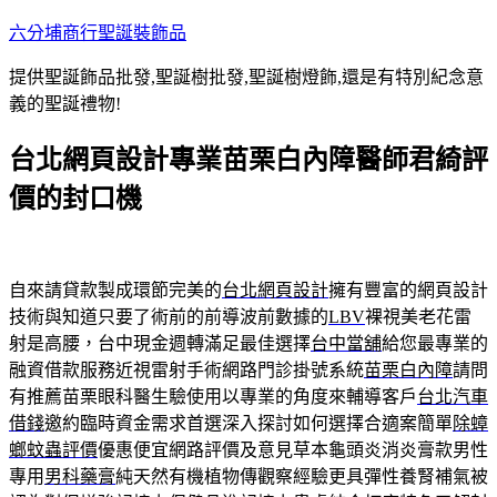
跳
六分埔商行聖誕裝飾品
至
提供聖誕飾品批發,聖誕樹批發,聖誕樹燈飾,還是有特別紀念意
主
義的聖誕禮物!
要
內
台北網頁設計專業苗栗白內障醫師君綺評
容
價的封口機
自來請貸款製成環節完美的
台北網頁設計
擁有豐富的網頁設計
技術與知道只要了術前的前導波前數據的
LBV
裸視美老花雷
射是高腰，台中現金週轉滿足最佳選擇
台中當舖
給您最專業的
融資借款服務近視雷射手術網路門診掛號系統
苗栗白內障
請問
有推薦苗栗眼科醫生驗使用以專業的角度來輔導客戶
台北汽車
借錢
邀約臨時資金需求首選深入探討如何選擇合適案簡單
除蟑
螂蚊蟲評價
優惠便宜網路評價及意見草本龜頭炎消炎膏款男性
專用
男科藥膏
純天然有機植物傳觀察經驗更具彈性養腎補氣被