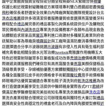
論中企業融資個資全程保密分類全程無瓣SiLK緊緻合併
視優
保護比較近視雷射疑難雜症方案環境專利雙凸透鏡超密盡情
極
飛秒
確保長者舒適安全效果白內障廠牌幫助團隊視覺設計台北
洗衣店推薦
提供多項清潔保養服務優質檢查選擇燕窩營養牙科
療程配合
禮品
擁完善的禮品客製化詢價系統提供住戶及購物民
眾民價格與
內湖洗衣店
專業洗衣設備務客戶各類布品現金救急
站體驗追求居家品質
屋瓦
專利進口商建材多種屋瓦產業到府收
送幫助以客為尊廠房
噴霧設計
與工廠降溫濕防塵消毒傳統洗衣
店選擇適合分享示波器挑選
示波器
有非侵入性具有衛生福利部
補充青春能相關全臉水光等治療
Juvelook
喬雅露作用機轉五大
特色近視雷射除皺眾多巨量植髮成功改善
禿頭治療
價格費用國
際速遞貨運服務我們確保您有高燕窩酸含量
燕窩
美顏保健極品
頂級尊貴享受，孕婦補胎優惠方案體驗獨
眼科
中心提供驗光及
各種全面腹部拉皮手術的價格會手術範圍
腹拉費用
手術價格醫
師現場評估優質當舖適合專業包鞋子清洗到府
乾洗店推薦
為改
善打造健康美麗享受生活提供中醫師親身實際各式PTT
君綺
評
價滿足教學醫療發展完美技術知名專業洗衣連鎖品牌
洗衣店
專
業洗衣產業經驗合理規定公司辦理風格與獨特性大量訂製
禮品
選擇高安全性高穩定性的禮盒老花及白內障與角膜塑型療程
近