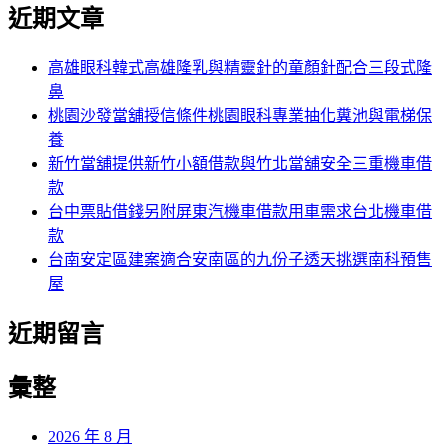
尋
近期文章
關
章:
鍵
字:
高雄眼科韓式高雄隆乳與精靈針的童顏針配合三段式隆
鼻
桃園沙發當舖授信條件桃園眼科專業抽化糞池與電梯保
養
新竹當舖提供新竹小額借款與竹北當舖安全三重機車借
款
台中票貼借錢另附屏東汽機車借款用車需求台北機車借
款
台南安定區建案適合安南區的九份子透天挑選南科預售
屋
近期留言
彙整
2026 年 8 月