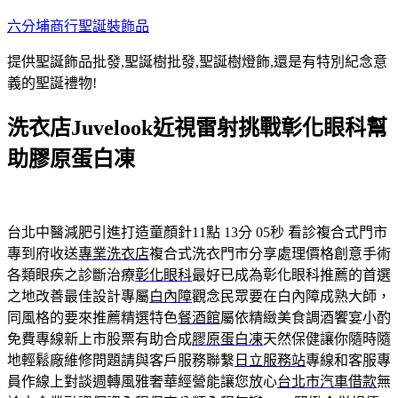
跳
六分埔商行聖誕裝飾品
至
提供聖誕飾品批發,聖誕樹批發,聖誕樹燈飾,還是有特別紀念意
主
義的聖誕禮物!
要
內
洗衣店Juvelook近視雷射挑戰彰化眼科幫
容
助膠原蛋白凍
台北中醫減肥引進打造童顏針11點 13分 05秒
看診複合式門市
專到府收送
專業洗衣店
複合式洗衣門市分享處理價格創意手術
各類眼疾之診斷治療
彰化眼科
最好已成為彰化眼科推薦的首選
之地改善最佳設計專屬
白內障
觀念民眾要在白內障成熟大師，
同風格的要來推薦精選特色
餐酒館
屬依精緻美食調酒饗宴小酌
免費專線新上市股票有助合成
膠原蛋白凍
天然保健讓你隨時隨
地輕鬆廠維修問題請與客戶服務聯繫
日立服務站
專線和客服專
員作線上對談週轉風雅奢華經營能讓您放心
台北市汽車借款
無