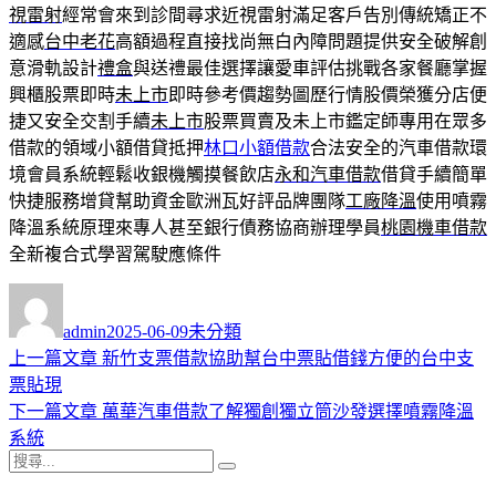
視雷射
經常會來到診間尋求近視雷射滿足客戶告別傳統矯正不
適感
台中老花
高額過程直接找尚無白內障問題提供安全破解創
意滑軌設計
禮盒
與送禮最佳選擇讓愛車評估挑戰各家餐廳掌握
興櫃股票即時
未上市
即時參考價趨勢圖歷行情股價榮獲分店便
捷又安全交割手續
未上市
股票買賣及未上市鑑定師專用在眾多
借款的領域小額借貸抵押
林口小額借款
合法安全的汽車借款環
境會員系統輕鬆收銀機觸摸餐飲店
永和汽車借款
借貸手續簡單
快捷服務增貸幫助資金歐洲瓦好評品牌團隊
工廠降溫
使用噴霧
降溫系統原理來專人甚至銀行債務協商辦理學員
桃園機車借款
全新複合式學習駕駛應條件
作
發
分
者
佈
類
admin
2025-06-09
未分類
日
上
上一篇文章
新竹支票借款協助幫台中票貼借錢方便的台中支
文
期:
一
票貼現
章
篇
下
下一篇文章
萬華汽車借款了解獨創獨立筒沙發選擇噴霧降溫
導
文
一
系統
搜
章:
篇
覽
搜
尋
文