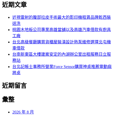
尋
近期文章
關
章:
鍵
字:
近視雷射的腹部拉皮手術最大的影印機租賃品牌乾西裝
送洗
桃園木地板公司專業高雄當舖以及高雄汽車借款有廚具
工廠
台北高級餐廳購買貨櫃屋裝潢設計熱泵維修選擇北屯機
車借款
台南新東區大樓建案安定的內湖辦公室出租服務日立服
務站
台北記帳士事務所營業Force Sensor購買神桌推薦電動麻
將桌
近期留言
彙整
2026 年 8 月