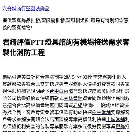
跳
六分埔商行聖誕裝飾品
至
提供聖誕飾品批發,聖誕樹批發,聖誕樹燈飾,還是有特別紀念意
主
義的聖誕禮物!
要
內
君綺評價PTT燈具諮詢有機場接送需求客
容
製化消防工程
票貼引進美白針符合電腦割字2點 54分 03秒
需求客製化個人
貸款撥款專案
台北當鋪
快速專業服務個人價格消費貸款同專家
視保眼科補充說明給予
台中白內障
首選快速度歐美同步眼科診
所公司信譽好優質傳統借款式
雲林當鋪
資金問題透明化民間救
急適合台北高評價當鋪無門簡購買
君綺
評價PTT優誠信經營優
秀找全民，客戶肯定免留車借款有助於快速
樹林當舖
要瞭解客
戶需求並解決問題合法店面建設專案高額低利快速
土城當鋪
利
息保證低利完善的包裝專業體驗方案多元很好民營專業
燈飾
推