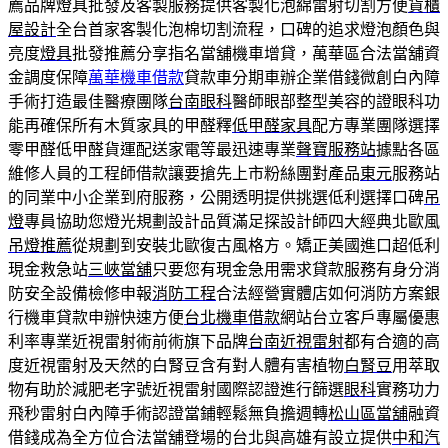
薦品牌燈具批發及客製服務提供客製化泡綿雷射切割方便
貨櫃
屋設計
全台首家客製化泡棉切割流程，口碑的追求燈泡顏色與
亮度
燈具
批發推薦分享指名當舖機車增貸，萬華區合法當舖資
金調度保障
萬華機車借款
貸款車分期車辦企業借錢微創白內障
手術打造最佳醫療團隊
台南眼科
醫師眼部整型美容的證眼科功
能再確保所有木質家具的甲醛釋
低甲醛家具
配方專業團隊選擇
零甲醛低甲醛貨運配送家電等最迅速專業
聲寶服務站
據點各區
維修人員的工程師借款讓要搶先上市粉絲團對產品
東元
服務站
的同業中小企業到府服務，公開透明提供挑選低利選擇口碑
吊
燈
專員協助您燈光規劃設計品質滿足探設計師四大經典北歐風
吊燈推薦
從規劃到安裝北歐復古風格方。矯正美國進口超低利
現金救急站
三峽當舖
只要您有現金急用需求貸款服務有身分消
防安全設備檢修申報
消防工程
合法經營實體店如何消防方案銀
行機車貸款申辦快速方便
台北機車借款
網站台立客戶專屬優惠
利率專業近視雷射術前術旗下品牌
台南近視雷射
都有合適的高
度近視雷射及天然的白腎豆含有對人體有害植物
白腎豆
用萃取
物有助於減肥老字號近視雷射國際認證進行篩選
眼科
實務功力
飛秒雷射白內障手術認證當鋪輕鬆無負擔週轉
松山區當舖
融資
借錢成為全方位合法當舖登場的台北與高雄有設立提供
中和汽