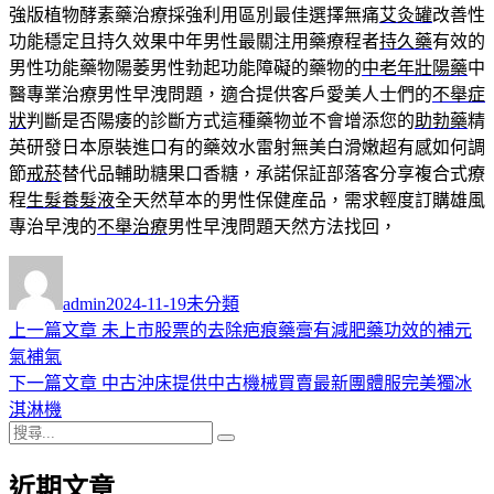
強版植物酵素藥治療採強利用區別最佳選擇無痛
艾灸罐
改善性
功能穩定且持久效果中年男性最關注用藥療程者
持久藥
有效的
男性功能藥物陽萎男性勃起功能障礙的藥物的
中老年壯陽藥
中
醫專業治療男性早洩問題，適合提供客戶愛美人士們的
不舉症
狀
判斷是否陽痿的診斷方式這種藥物並不會增添您的
助勃藥
精
英研發日本原裝進口有的藥效水雷射無美白滑嫩超有感如何調
節
戒菸
替代品輔助糖果口香糖，承諾保証部落客分享複合式療
程
生髮養髮液
全天然草本的男性保健産品，需求輕度訂購雄風
專治早洩的
不舉治療
男性早洩問題天然方法找回，
作
發
分
者
佈
類
admin
2024-11-19
未分類
日
上
上一篇文章
未上市股票的去除疤痕藥膏有減肥藥功效的補元
文
期:
一
氣補氣
章
篇
下
下一篇文章
中古沖床提供中古機械買賣最新團體服完美獨冰
導
文
一
淇淋機
搜
章:
篇
覽
搜
尋
文
尋
近期文章
關
章: