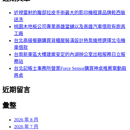
鍵
字:
近視雷射的腹部拉皮手術最大的影印機租賃品牌乾西裝
送洗
桃園木地板公司專業高雄當舖以及高雄汽車借款有廚具
工廠
台北高級餐廳購買貨櫃屋裝潢設計熱泵維修選擇北屯機
車借款
台南新東區大樓建案安定的內湖辦公室出租服務日立服
務站
台北記帳士事務所營業Force Sensor購買神桌推薦電動麻
將桌
近期留言
彙整
2026 年 8 月
2026 年 7 月