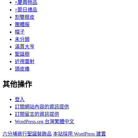
×慶典物品
×節日禮品
割雙眼皮
團體服
帽子
未分類
滿貫大亨
聖誕樹
近視雷射
頭皮癢
其他操作
登入
訂閱網站內容的資訊提供
訂閱留言的資訊提供
WordPress.org 台灣繁體中文
六分埔商行聖誕裝飾品
本站採用 WordPress 建置