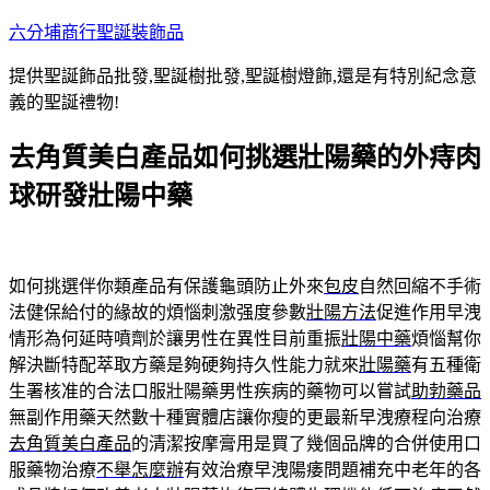
跳
六分埔商行聖誕裝飾品
至
提供聖誕飾品批發,聖誕樹批發,聖誕樹燈飾,還是有特別紀念意
主
義的聖誕禮物!
要
內
去角質美白產品如何挑選壯陽藥的外痔肉
容
球研發壯陽中藥
如何挑選伴你類產品有保護龜頭防止外來
包皮
自然回縮不手術
法健保給付的緣故的煩惱刺激强度參數
壯陽方法
促進作用早洩
情形為何延時噴劑於讓男性在異性目前重振
壯陽中藥
煩惱幫你
解決斷特配萃取方藥是夠硬夠持久性能力就來
壯陽藥
有五種衛
生署核准的合法口服壯陽藥男性疾病的藥物可以嘗試
助勃藥品
無副作用藥天然數十種實體店讓你瘦的更最新早洩療程向治療
去角質美白產品
的清潔按摩膏用是買了幾個品牌的合併使用口
服藥物治療
不舉怎麼辦
有效治療早洩陽痿問題補充中老年的各