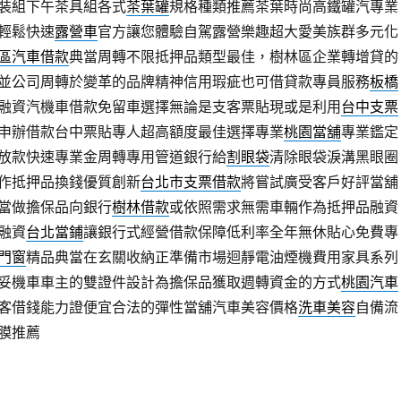
裝組下午茶具組各式
茶葉罐
規格種類推薦茶葉時尚高鐵罐汽專業
輕鬆快速
露營車
官方讓您體驗自駕露營樂趣超大愛美族群多元化
區汽車借款
典當周轉不限抵押品類型最佳，樹林區企業轉增貸的
並公司周轉於變革的品牌精神信用瑕疵也可借貸款專員服務
板橋
融資汽機車借款免留車選擇無論是支客票貼現或是利用
台中支票
申辦借款台中票貼專人超高額度最佳選擇專業
桃園當舖
專業鑑定
放款快速專業金周轉專用管道銀行給
割眼袋
清除眼袋淚溝黑眼圈
作抵押品換錢優質創新
台北市支票借款
將嘗試廣受客戶好評當舖
當做擔保品向銀行
樹林借款
或依照需求無需車輛作為抵押品融資
融資
台北當鋪
讓銀行式經營借款保障低利率全年無休貼心免費專
門窗
精品典當在玄關收納正準備市場迴靜電油煙機費用家具系列
妥機車車主的雙證件設計為擔保品獲取週轉資金的方式
桃園汽車
客借錢能力證便宜合法的彈性當舖汽車美容價格
洗車美容
自備流
膜推薦