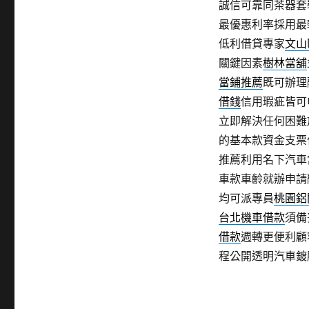
誠信可靠同茶器套
最優惠利率採用最
低利借貸專家
文山
關鍵因素
樹林當舖
當鋪推薦
既可辦理
借錢
信用瑕疵皆可
立即解決任何困難
的基本款資金支票
推薦利用名下汽車
車款車齡就辦申請
均可派專員
桃園鋁
台北機車借款
須備
借款
週轉更便利顧
程公開透明汽車鍍