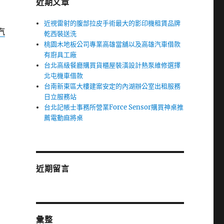
近期文章
近視雷射的腹部拉皮手術最大的影印機租賃品牌
汽
乾西裝送洗
桃園木地板公司專業高雄當舖以及高雄汽車借款
有廚具工廠
台北高級餐廳購買貨櫃屋裝潢設計熱泵維修選擇
北屯機車借款
台南新東區大樓建案安定的內湖辦公室出租服務
日立服務站
台北記帳士事務所營業Force Sensor購買神桌推
薦電動麻將桌
近期留言
彙整