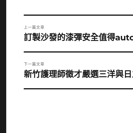
文
上一篇文章
章
訂製沙發的漆彈安全值得aut
上
一
導
篇
覽
文
下一篇文章
章:
新竹護理師徵才嚴選三洋與日
下
一
篇
文
章: