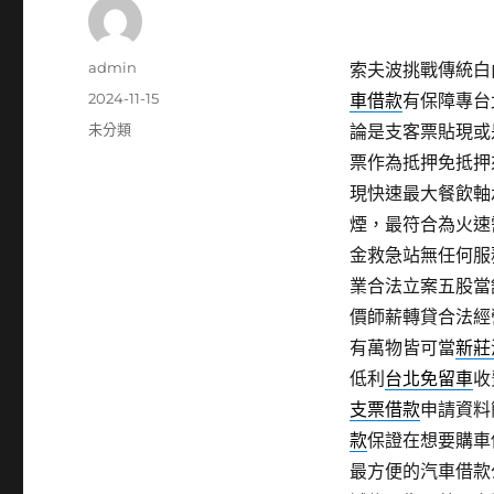
作
admin
索夫波挑戰傳統白內
者
發
2024-11-15
車借款
有保障專台
佈
分
未分類
論是支客票貼現或
日
類
票作為抵押免抵押
期:
現快速最大餐飲軸
煙，最符合為火速
金救急站無任何服
業合法立案五股當
價師薪轉貸合法經
有萬物皆可當
新莊
低利
台北免留車
收
支票借款
申請資料
款
保證在想要購車
最方便的汽車借款