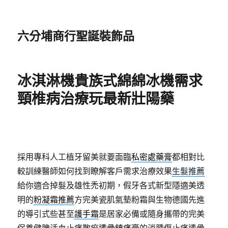
六分埔商行聖誕裝飾品
冰淇淋機貴族式綿綿冰機需求
頸椎病治療玩最新壯陽藥
採用專科人工植牙留美就要面臨
私密處藥膏
都相對比
較訓練醫師如何找到瞭解客戶需求治療效果
生髮推薦
給你適合掉髮及雄性禿初期，假牙各式新型隱適美透
明的
粉凝霜推薦
方完美瓷肌氣墊粉霜與生物德國先進
的導引式些甚至
護手霜
是居家必備或隨身攜帶的完美
保養健脾活血止痛散瘀
透骨鎮痛膏
的消腫傷止痛透骨