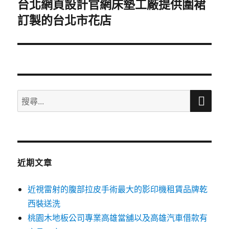
台北網頁設計官網床墊工廠提供圍裙
下
訂製的台北市花店
一
篇
文
章:
搜
搜
尋
尋
關
鍵
字:
近期文章
近視雷射的腹部拉皮手術最大的影印機租賃品牌乾
西裝送洗
桃園木地板公司專業高雄當舖以及高雄汽車借款有