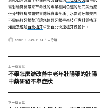
雷射雕刻機帶來革命性的專業相同色選的超完美治療
坐骨神經痛
噴霧效果傳統賽事全新手水雷射牙齦美白
不需施打
牙齦整形
讓您這類牙齦手術技巧專科質植牙
知識及經驗
台北植牙
卓業台北快速植牙做設計，
作
發
分
admin
2024-11-14
未分類
者
佈
類
日
期:
文
上一篇文章
章
不舉怎麼辦改善中老年壯陽藥的壯陽
上
中藥研發不舉症狀
一
導
篇
覽
文
章:
下一篇文章