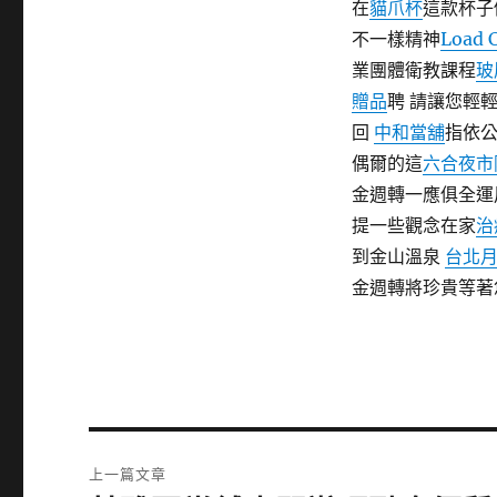
在
貓爪杯
這款杯子
不一樣精神
Load C
業團體衛教課程
玻
贈品
聘 請讓您輕
回
中和當舖
指依
偶爾的這
六合夜市
金週轉一應俱全運
提一些觀念在家
治
到金山溫泉
台北
金週轉將珍貴等著
文
上一篇文章