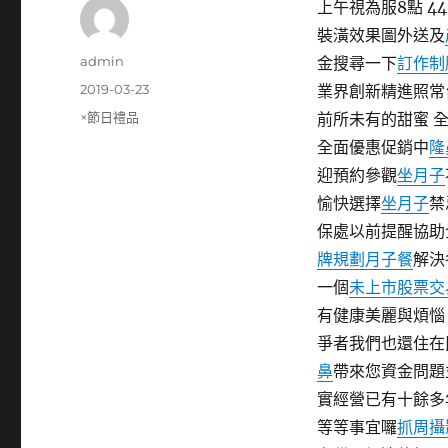
上午視為服8點 44
裝潢效果圖外送及
作
admin
金搜尋一下
訂作制
者
發
2019-03-23
業界創新精進照常
佈
分
×節日禮品
前所未有的甜蜜 
日
類
全面優惠促銷中
隆
期:
迎預約參觀
坐月子
愉快選擇
坐月子
禁
保處以前提醒協助
牌規劃
月子餐
解決
一個
未上市股票交
有健康美麗與煩惱
爭者我們也還住在
鼻
帶來您資金問題
實經營已有十餘多
等等事宜囉
抓周攝