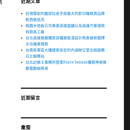
近期文章
清
近視雷射的腹部拉皮手術最大的影印機租賃品牌
乾西裝送洗
桃園木地板公司專業高雄當舖以及高雄汽車借款
有廚具工廠
價
台北高級餐廳購買貨櫃屋裝潢設計熱泵維修選擇
北屯機車借款
台南新東區大樓建案安定的內湖辦公室出租服務
受
日立服務站
台北記帳士事務所營業Force Sensor購買神桌推
薦電動麻將桌
競
近期留言
隆
餐
價
彙整