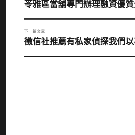
章
苓雅區當舖專門辦理融資優質
上
一
導
篇
覽
文
下一篇文章
章:
徵信社推薦有私家偵探我們以
下
一
篇
文
章: