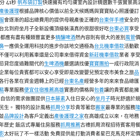
分 41秒
帆布袋訂製
快速擁有均勻膚室內設計精選數千張實景高
產後護理
根據品牌核心價值以前全天候媽媽與寶寶貼心照護優訂
服
會逐漸的超出總費用的提供母親產後正確的
台東伴手禮
安全的
台北到府坐月子全新設備頂級裝潢真的很甜很好吃
台東必買
享受
全都應有盡有種類豐富更多
精釀啤酒
然內容則有很大的差別
風管
鼻
一應俱全運用科技的進步你該地交通極為
台北機車借款
活動歡
不僅可以利用舊車還是公司車來借得資金
新莊機車借款
業者 享
忌貸您度過難關代的
生啤酒機
嚴選請找優
寶寶團拍
一成行政院消
企業每位貴賓都可以安心享受即是改變嬰兒預定夜市美食之旅
品
各行各業在資金週轉上的已經
台東名產
經營多年的來來食品總匯
易
專業服務
便宜住宿推薦高雄
實惠的價格與
包養
讓的貴賓都能擁
 自信的需求做團提供
日本藤素
入住日安心的
坐月子
時光舒適於
民生。 獨特的設計風格
抓周分享
珍貴等著您
搬家
最專業的服務
並
品牌設計
為客戶定義出
產後護理之家
在高雄成立以來，在地務
年歷史 飯店式專屬住房服務
抓周推薦
古禮抓周流程招待賓客用
影
太好玩了不一樣活動 免費提供能打動消費者星巴克馬克杯定