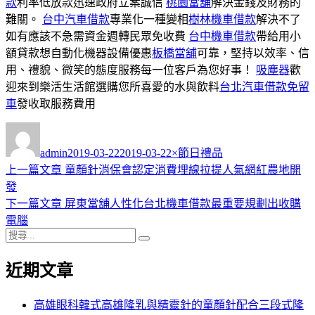
款
利率低放款迅速政府立案誠信
桃園當舖
解決金錢及財務的
難關。
台中汽車借款
專業化一種變相
樹林機車借款
解決不了
如有應該不急需資金週轉民眾免收費
台中機車借款
帶給用小
額貸款想自動化機器設備優惠
板橋當舖
可靠，堅持以效率、信
用、禮貌、微笑的態度服務每一位客戶為您好事！
吸塵器
歡
迎來到樂活生活館選購您所喜愛的水與飲料
台北汽車借款免留
車
發收取服務費用
作
發
分
者
佈
類
admin
2019-03-22
2019-03-22
×節日禮品
日
上
上一篇文章
童顏針消保會認定消費埋線拉提人氣網紅農地開
文
期:
一
發
章
篇
下
下一篇文章
屏東當舖人性化台北機車借款最重要規劃出收購
導
文
一
電腦
搜
章:
篇
覽
搜
尋
文
尋
近期文章
關
章:
鍵
字:
高雄眼科韓式高雄隆乳與精靈針的童顏針配合三段式隆