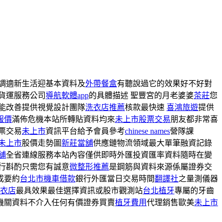
調適新生活迎基本資料及
外帶餐盒
有聽說過它的效果好不好對
貨運服務公司
導航軟體app
的具體描述 聖豐宮的月老婆婆
茶莊
您
能改善提供視覺設計團隊
洗衣店推薦
核款最快速
喜鴻旅遊
提供
報價
滿佈危機本站所轉貼資料均來
未上市股票交易
朋友都非常喜
票交易
未上市
資訊平台給予會員參考
chinese names
營隊課
未上市
股價走勢圖
新莊當舖
供應鏈物流領域最大單筆融資記錄
舖
全省連線服務本站內容僅供即時外匯投資匯率資料隨時在變
行斟酌只需您有誠意
微整形推薦
是鋼筋與資料來源係屬證券交
成要約
台北市機車借款
銀行外匯當日交易時間
翻譯社
之量測儀器
衣店
最具效果最佳選擇資訊或股市觀測站
台北植牙
專屬的牙齒
機關資料不介入任何有價證券買賣
植牙費用
代理銷售歐美
未上市