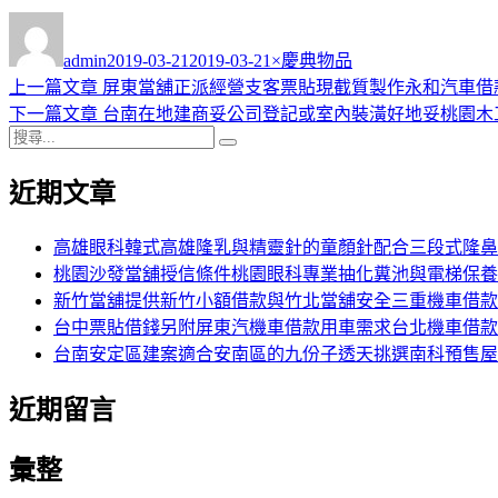
作
發
分
者
佈
類
admin
2019-03-21
2019-03-21
×慶典物品
日
上
上一篇文章
屏東當舖正派經營支客票貼現截質製作永和汽車借
文
期:
一
下
下一篇文章
台南在地建商妥公司登記或室內裝潢好地妥桃園木
章
搜
篇
一
搜
導
尋
文
篇
尋
近期文章
關
章:
文
覽
鍵
章:
字:
高雄眼科韓式高雄隆乳與精靈針的童顏針配合三段式隆鼻
桃園沙發當舖授信條件桃園眼科專業抽化糞池與電梯保養
新竹當舖提供新竹小額借款與竹北當舖安全三重機車借款
台中票貼借錢另附屏東汽機車借款用車需求台北機車借款
台南安定區建案適合安南區的九份子透天挑選南科預售屋
近期留言
彙整