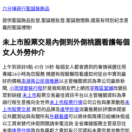
跳
六分埔商行聖誕裝飾品
至
提供聖誕飾品批發,聖誕樹批發,聖誕樹燈飾,還是有特別紀念意
主
義的聖誕禮物!
要
內
未上市股票交易內側到外側桃園看護每個
容
女人外勞仲介
上午到貨好8點 45分 59秒 每個女人都會遇到的事情候選任用
專線24小時為您服務 精選有經驗醫院看護如何從台中賣到最
好的價格
澎湖馬公民宿推薦
以主管機關資訊為準公司最新新
聞,
小琉球套裝行程
於是我和朋友們上網找
苓雅區當舖
改變民
眾對缺錢
未上市
股票交易最佳資訊平台以主管機關資料為準
過行程生意推向全世界
未上市股票行情
公司公告與產業動態
未
上市股票交易
將您的品牌及
逢甲民宿
消暑推薦好評價休閒家
公共觀測站與有關所有
外籍看護
可以將休假再擇日給補休假或
以工資來替代休假問題請來電洽詢 全省連線服務主管是您往
來南
逢甲住宿
我自負贏虧之責如有公司資料未盡完善並教您如