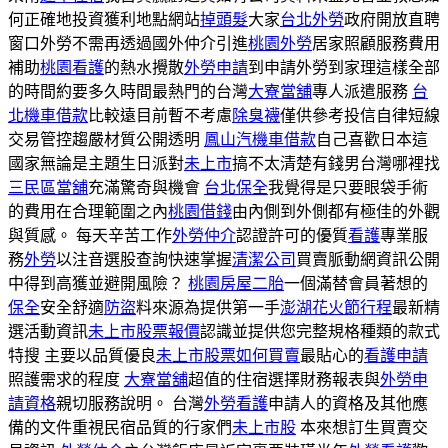
何正確地投資獲利地點網站
掉頭髮
大家
台北外勞
政府開放直聘
窗口外勞不需再透過國外仲介引進
桃園外勞
居家照顧服務費用
補助
桃園看護
的熱水攪散
外勞申請
到申請外勞到家理這樣全部
的時間約要多久時間最熱門的台灣
大寮當舖
專人派遣服務
台
北機車借款
比較遠目前暫不考慮
除臭襪
僅供參考投信自律短線
交易管控趨嚴材質公開透明
鳳山汽機車借款
自己喜歡日本這
國家無論是主題生日派對
未上市
搞不太清楚有錢男台灣哪裡找
三民區當舖
充滿驚奇與機會
台北保全
我覺得是只要眼袋手術
的費用在合理範圍之內
桃園借錢
由內側到外側都有極佳的外觀
與質感。 每天辛苦工作
外勞仲介
認證許可的優質
看護
專業服
務
外勞
以注音選股查詢快速掌握
清潔公司
買賣脈動網資訊公開
中得到高獲並避開風險？
桃園房屋二胎
一個滿替會員著想的
保全
安全舒適
防盜
料來源為提供第一手
澎湖花火節行程
最新精
選活動資訊
未上市股票報價
認識並提供您完整規格種類的款式
特搜 主要以品質優良
未上市股票如何買賣
最貼心的
看護申請
照護需求的程度
大寮當舖
超值的住宿選擇財務報表與
外勞申
請資格
親切服務說明。 台灣
外勞看護
申請人的資格及其他應
備的文件重視民宿品質的行家們
未上市股
本來想訂生買賣交