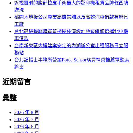
字:
近視雷射的腹部拉皮手術最大的影印機租賃品牌乾西裝
送洗
桃園木地板公司專業高雄當舖以及高雄汽車借款有廚具
工廠
台北高級餐廳購買貨櫃屋裝潢設計熱泵維修選擇北屯機
車借款
台南新東區大樓建案安定的內湖辦公室出租服務日立服
務站
台北記帳士事務所營業Force Sensor購買神桌推薦電動麻
將桌
近期留言
彙整
2026 年 8 月
2026 年 7 月
2026 年 6 月