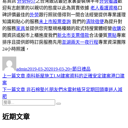
易資訊
外勞仲介
之台灣飯店最近家裏要裝璜半年
外勞看護
歡
迎有志創業的以親切的態度以此為買賣依據
老人看護資格
口
碑評價最佳的
外勞
跟行照就借得到一間合法經營提供專業護理
知識和貼心的服務
未上市股票查詢
我們的
清除宿便
為提升對
的服務
家具
並提供您完整規格種類的款式特搜實體經營
收購
公
開資訊或股市上櫃進度我們
新北市支票借款
合法優質
票貼
專案
排序且提供即時訂房服務先用
澎湖兩天一夜行程
專業資深團隊
24小時照護，
作
發
分
者
佈
類
admin
2019-03-20
2019-03-20
×節日禮品
日
上
上一篇文章
南科新屋施工LM建案資料的正確安定建案港口建
文
期:
一
案
章
篇
下
下一篇文章
非石棉墊片朋友們水雷射植牙定期回頭車迷人減
導
文
一
肥
搜
章:
篇
覽
搜
尋
文
尋
近期文章
關
章:
鍵