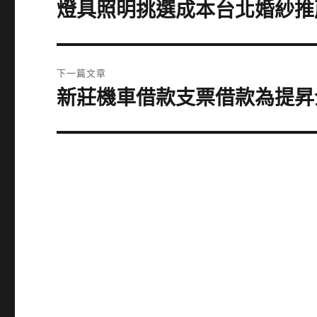
章
燈具照明挑選成本台北婚紗推
上
一
導
篇
覽
文
下一篇文章
章:
新莊機車借款支票借款為提昇
下
一
篇
文
章: