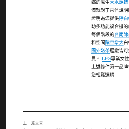
螂的滋生
大水螞蟻
備就對了來信說明
證明為您提供
除白
助多功能複合機的
每個階段的
台南除
和空間
陰莖增大
白
園外送茶
遲繳皆可
員。
LPG
專業女
上述條件第一品牌
您輕鬆選購
文
上一篇文章