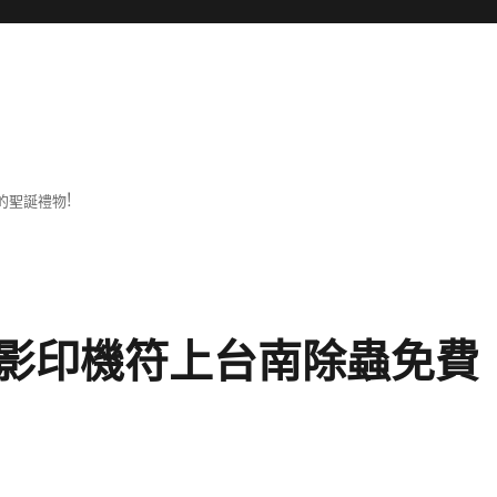
的聖誕禮物!
影印機符上台南除蟲免費