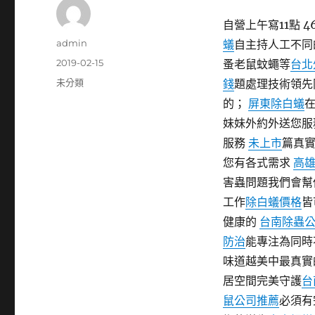
自營上午寫11點 
作
admin
蟻
自主持人工不同
者
發
2019-02-15
蚤老鼠蚊蠅等
台北
佈
分
未分類
錢
題處理技術領先
日
類
的；
屏東除白蟻
期:
妹妹外約外送您服
服務
未上市
篇真
您有各式需求
高
害蟲問題我們會幫
工作
除白蟻價格
皆
健康的
台南除蟲
防治
能專注為同時
味道越美中最真實
居空間完美守護
台
鼠公司推薦
必須有