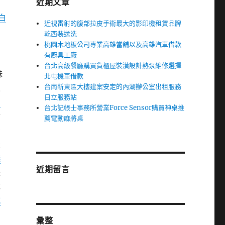
近期文章
白
近視雷射的腹部拉皮手術最大的影印機租賃品牌
乾西裝送洗
桃園木地板公司專業高雄當舖以及高雄汽車借款
有廚具工廠
台北高級餐廳購買貨櫃屋裝潢設計熱泵維修選擇
妹
北屯機車借款
台南新東區大樓建案安定的內湖辦公室出租服務
來
日立服務站
字
台北記帳士事務所營業Force Sensor購買神桌推
對
薦電動麻將桌
治
最
蟻
近期留言
長
隊
滅
彙整