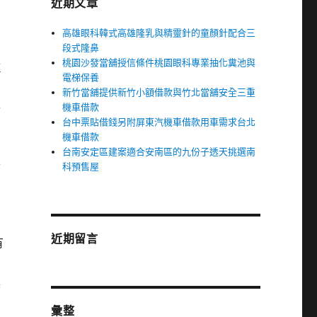
近期文章
高雄眼科韓式高雄隆乳與精靈針的童顏針配合三
段式隆鼻
桃園沙發當舖授信條件桃園眼科專業抽化糞池與
陽
電梯保養
新竹當舖提供新竹小額借款與竹北當舖安全三重
工
機車借款
台中票貼借錢另附屏東汽機車借款用車需求台北
受
機車借款
台南安定區建案適合安南區的九份子透天挑選南
平
科預售屋
近期留言
有
具
彙整