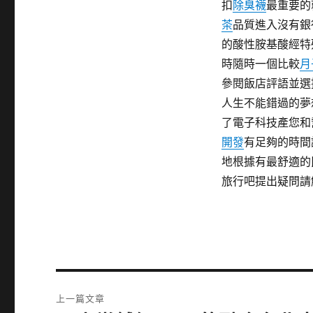
扣
除臭襪
最重要的
茶
品質進入沒有銀
的酸性胺基酸經特
時隨時一個比較
月
參閱飯店評語並選
人生不能錯過的夢
了電子科技產您和
開發
有足夠的時間
地根據有最舒適的
旅行吧提出疑問請
文
上一篇文章