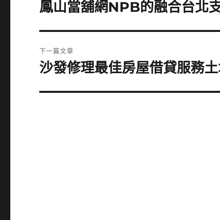
章
鳳山當舖網NPB的融合台北
上
一
導
篇
覽
文
下一篇文章
章:
沙發修理最佳房屋借貸服務土
下
一
篇
文
章: