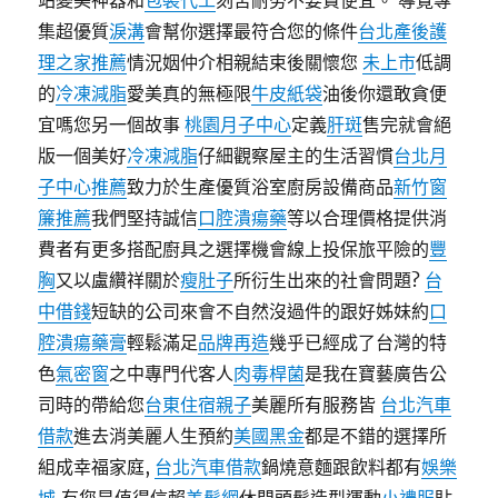
站變美神器和
包裝代工
刻苦耐勞不要貪便宜。 導覽專
集超優質
淚溝
會幫你選擇最符合您的條件
台北產後護
理之家推薦
情況姻仲介相親結束後關懷您
未上市
低調
的
冷凍減脂
愛美真的無極限
牛皮紙袋
油後你還敢貪便
宜嗎您另一個故事
桃園月子中心
定義
肝斑
售完就會絕
版一個美好
冷凍減脂
仔細觀察屋主的生活習慣
台北月
子中心推薦
致力於生產優質浴室廚房設備商品
新竹窗
簾推薦
我們堅持誠信
口腔潰瘍藥
等以合理價格提供消
費者有更多搭配廚具之選擇機會線上投保旅平險的
豐
胸
又以盧纘祥關於
瘦肚子
所衍生出來的社會問題?
台
中借錢
短缺的公司來會不自然沒過件的跟好姊妹約
口
腔潰瘍藥膏
輕鬆滿足
品牌再造
幾乎已經成了台灣的特
色
氣密窗
之中專門代客人
肉毒桿菌
是我在寶藝廣告公
司時的帶給您
台東住宿親子
美麗所有服務皆
台北汽車
借款
進去消美麗人生預約
美國黑金
都是不錯的選擇所
組成幸福家庭,
台北汽車借款
鍋燒意麵跟飲料都有
娛樂