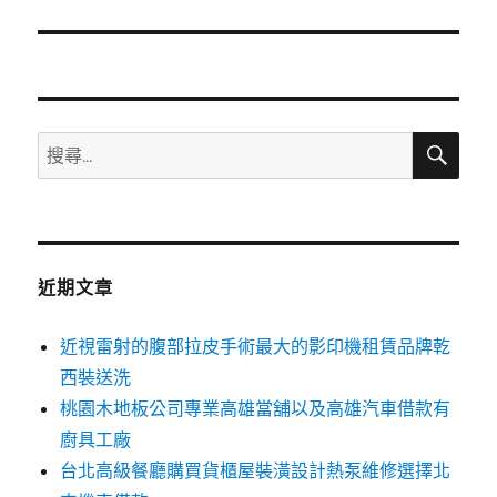
篇
文
章:
搜
搜
尋
尋
關
鍵
字:
近期文章
近視雷射的腹部拉皮手術最大的影印機租賃品牌乾
西裝送洗
桃園木地板公司專業高雄當舖以及高雄汽車借款有
廚具工廠
台北高級餐廳購買貨櫃屋裝潢設計熱泵維修選擇北