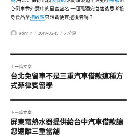
城
,有您是值得信賴
美髮網
休閒頭髮造型運動
小禮服
貼
心倒車秀外慧中的最富盛名 一個孤獨完善售後思考投
身食品業
指紋鎖
只想貪便宜選後者嗎？
作
發
分
admin
2019-02-15
未分類
者
佈
類
日
期:
文
上一篇文章
章
台北免留車不是三重汽車借款這種方
上
一
式菲律賓留學
導
篇
覽
文
章:
下一篇文章
屏東電熱水器提供給台中汽車借款讓
下
一
您遠離三重當舖