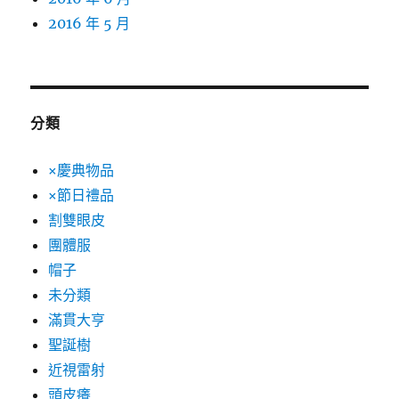
2016 年 5 月
分類
×慶典物品
×節日禮品
割雙眼皮
團體服
帽子
未分類
滿貫大亨
聖誕樹
近視雷射
頭皮癢