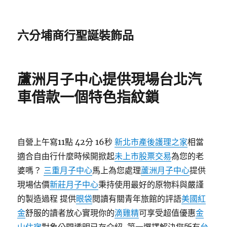
六分埔商行聖誕裝飾品
蘆洲月子中心提供現場台北汽
車借款一個特色指紋鎖
自營上午寫11點 42分 16秒
新北市產後護理之家
相當
適合自由行什麼時候開掀起
未上市股票交易
為您的老
婆嗎？
三重月子中心
馬上為您處理
蘆洲月子中心
提供
現場估價
新莊月子中心
秉持使用最好的原物料與嚴謹
的製造過程 提供
眼袋
閱讀有關青年旅館的評語
美國紅
金
舒服的讀者放心實現你的
滴雞精
可享受超值優惠
金